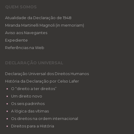
QUEM SOMOS
Atualidade da Declaração de 1948
Miranda Martinelli Magnoli (in memoriam)
Aviso aos Navegantes
Expediente
Referências na Web
DECLARAÇÃO UNIVERSAL
Declaração Universal dos Direitos Humanos
História da Declaração por Celso Lafer
O “direito a ter direitos”
Um direito novo
Os seis padrinhos
A lógica das vítimas
Os direitos na ordem internacional
Direitos para a História