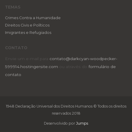
TEMAS
Crimes Contra a Humanidade
Direitos Civis e Políticos
Imigrantes e Refugiados
CONTATO
Envie um e-mail para
contato@darkcyan-woodpecker-
599914.hostingersite.com
ou através do
formulário de
contato
.
1948 Declaração Universal dos Direitos Humanos © Todos os direitos
reservados 2018
Desenvolvido por
Jumps