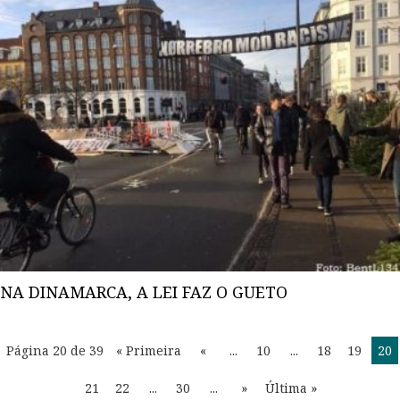
NA DINAMARCA, A LEI FAZ O GUETO
Página 20 de 39
« Primeira
«
...
10
...
18
19
20
21
22
...
30
...
»
Última »