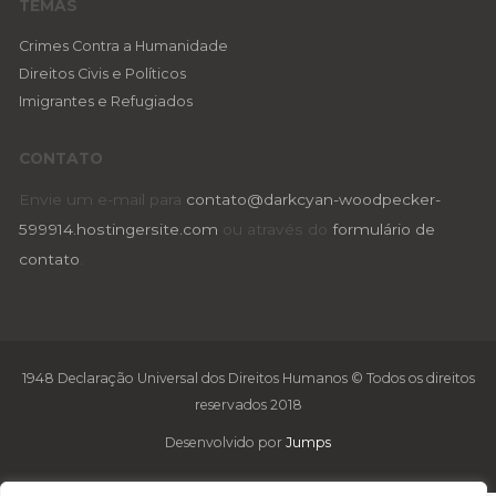
TEMAS
Crimes Contra a Humanidade
Direitos Civis e Políticos
Imigrantes e Refugiados
CONTATO
Envie um e-mail para
contato@darkcyan-woodpecker-
599914.hostingersite.com
ou através do
formulário de
contato
.
1948 Declaração Universal dos Direitos Humanos © Todos os direitos
reservados 2018
Desenvolvido por
Jumps