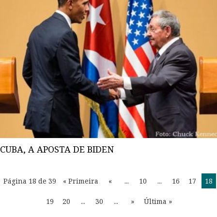
CUBA, A APOSTA DE BIDEN
Página 18 de 39
« Primeira
«
...
10
...
16
17
18
19
20
...
30
...
»
Última »