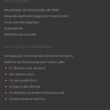
QUEM SOMOS
Atualidade da Declaração de 1948
Miranda Martinelli Magnoli (in memoriam)
Aviso aos Navegantes
Expediente
Referências na Web
DECLARAÇÃO UNIVERSAL
Declaração Universal dos Direitos Humanos
História da Declaração por Celso Lafer
O “direito a ter direitos”
Um direito novo
Os seis padrinhos
A lógica das vítimas
Os direitos na ordem internacional
Direitos para a História