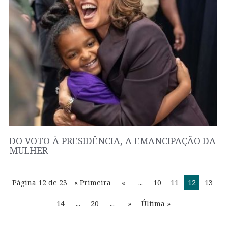
DO VOTO À PRESIDÊNCIA, A EMANCIPAÇÃO DA
MULHER
Página 12 de 23
« Primeira
«
...
10
11
12
13
14
...
20
...
»
Última »