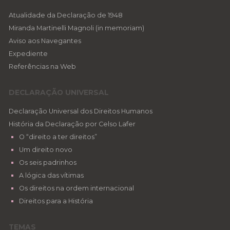
Atualidade da Declaração de 1948
Miranda Martinelli Magnoli (in memoriam)
Aviso aos Navegantes
Expediente
Referências na Web
DECLARAÇÃO UNIVERSAL
Declaração Universal dos Direitos Humanos
História da Declaração por Celso Lafer
O “direito a ter direitos”
Um direito novo
Os seis padrinhos
A lógica das vítimas
Os direitos na ordem internacional
Direitos para a História
TEMAS