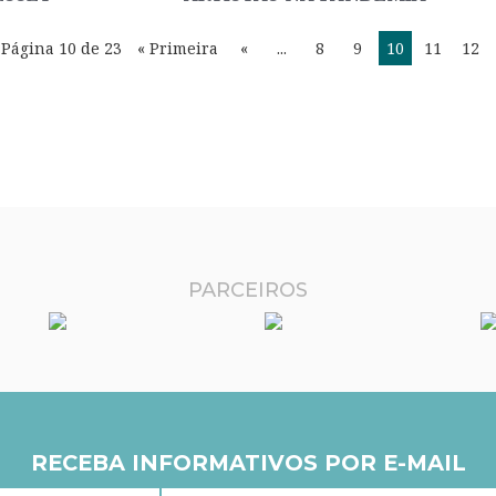
Página 10 de 23
« Primeira
«
...
8
9
10
11
12
PARCEIROS
RECEBA INFORMATIVOS POR E-MAIL