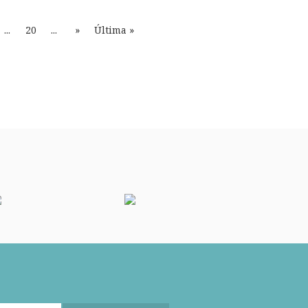
...
20
...
»
Última »