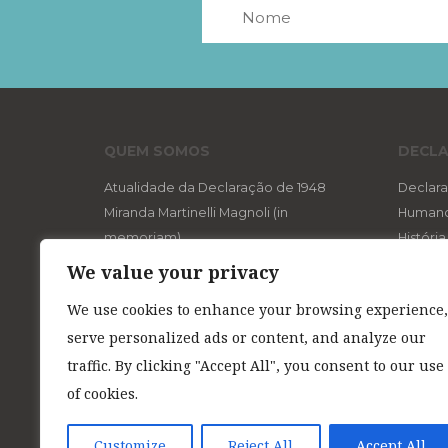
QUEM SOMOS
DECLA
Atualidade da Declaração de 1948
Declara
Miranda Martinelli Magnoli (in
Human
memoriam)
Históri
Aviso aos Navegantes
O “di
We value your privacy
Expediente
Um d
We use cookies to enhance your browsing experience,
Referências na Web
Os s
serve personalized ads or content, and analyze our
A ló
Os d
traffic. By clicking "Accept All", you consent to our use
Direi
of cookies.
Customize
Reject All
Accept All