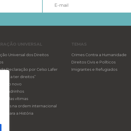
RAÇÃO UNIVERSAL
TEMAS
ção Universal dos Direitos
Crimes Contra a Humanidade
os
Direitos Civis e Políticos
a da Declaração por Celso Lafer
Imigrantes e Refugiados
reito a ter direitos”
ireito novo
eis padrinhos
gica das vítimas
ireitos na ordem internacional
tos para a História