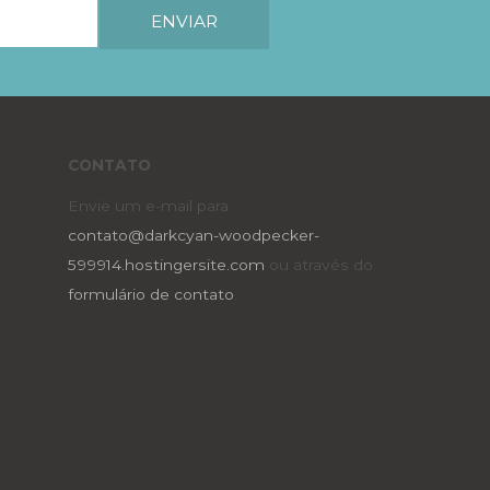
CONTATO
Envie um e-mail para
contato@darkcyan-woodpecker-
599914.hostingersite.com
ou através do
formulário de contato
.