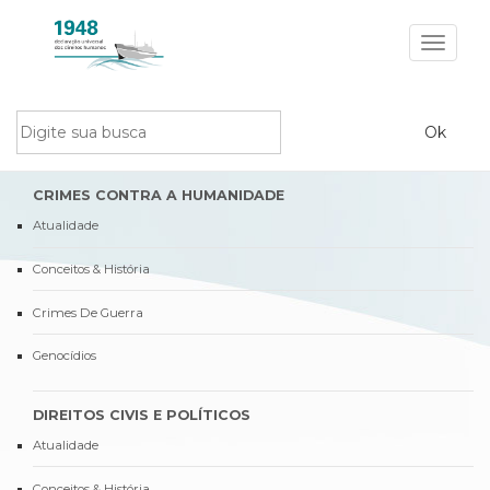
Toggle
navigat
CRIMES CONTRA A HUMANIDADE
Atualidade
Conceitos & História
Crimes De Guerra
Genocídios
DIREITOS CIVIS E POLÍTICOS
Atualidade
Conceitos & História