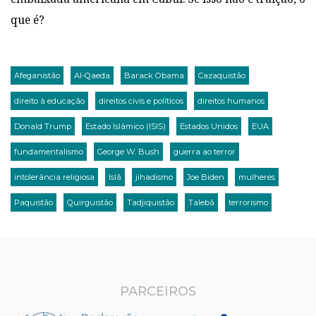
que é?
Afeganistão
Al-Qaeda
Barack Obama
Cazaquistão
direito à educação
direitos civis e políticos
direitos humanos
Donald Trump
Estado Islâmico (ISIS)
Estados Unidos
EUA
fundamentalismo
George W. Bush
guerra ao terror
intolerância religiosa
Islã
jihadismo
Joe Biden
mulheres
Paquistão
Quirguistão
Tadjiquistão
Talebã
terrorismo
PARCEIROS