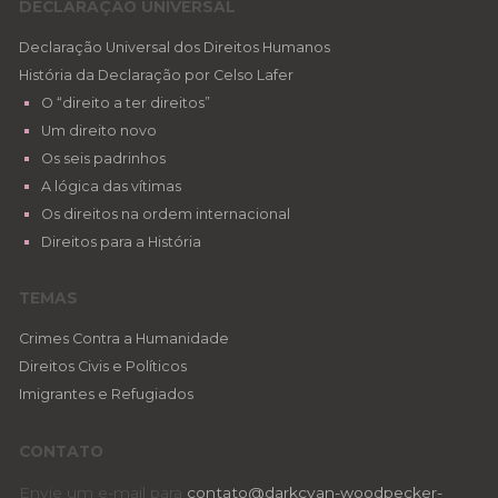
DECLARAÇÃO UNIVERSAL
Declaração Universal dos Direitos Humanos
História da Declaração por Celso Lafer
O “direito a ter direitos”
Um direito novo
Os seis padrinhos
A lógica das vítimas
Os direitos na ordem internacional
Direitos para a História
TEMAS
Crimes Contra a Humanidade
Direitos Civis e Políticos
Imigrantes e Refugiados
CONTATO
Envie um e-mail para
contato@darkcyan-woodpecker-