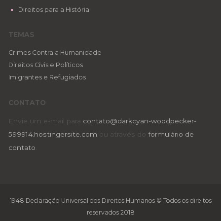
Direitos para a História
TEMAS
Crimes Contra a Humanidade
Direitos Civis e Políticos
Imigrantes e Refugiados
CONTATO
Envie um e-mail para
contato@darkcyan-woodpecker-
599914.hostingersite.com
ou através do
formulário de
contato
.
1948 Declaração Universal dos Direitos Humanos © Todos os direitos
reservados 2018