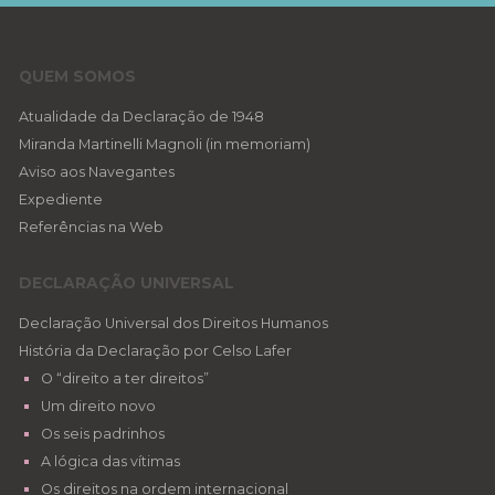
QUEM SOMOS
Atualidade da Declaração de 1948
Miranda Martinelli Magnoli (in memoriam)
Aviso aos Navegantes
Expediente
Referências na Web
DECLARAÇÃO UNIVERSAL
Declaração Universal dos Direitos Humanos
História da Declaração por Celso Lafer
O “direito a ter direitos”
Um direito novo
Os seis padrinhos
A lógica das vítimas
Os direitos na ordem internacional