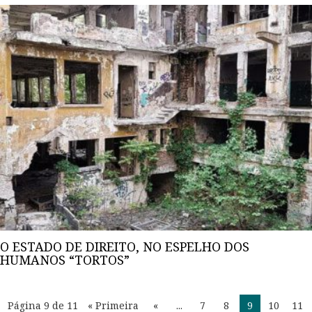
O ESTADO DE DIREITO, NO ESPELHO DOS
HUMANOS “TORTOS”
Página 9 de 11
« Primeira
«
...
7
8
9
10
11