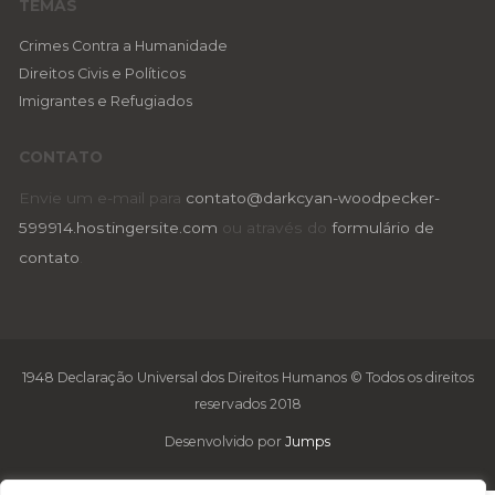
TEMAS
Crimes Contra a Humanidade
Direitos Civis e Políticos
Imigrantes e Refugiados
CONTATO
Envie um e-mail para
contato@darkcyan-woodpecker-
599914.hostingersite.com
ou através do
formulário de
contato
.
1948 Declaração Universal dos Direitos Humanos © Todos os direitos
reservados 2018
Desenvolvido por
Jumps