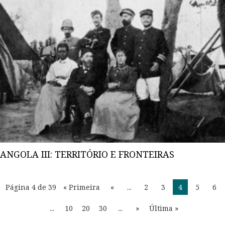
ANGOLA III: TERRITÓRIO E FRONTEIRAS
Página 4 de 39
« Primeira
«
...
2
3
4
5
6
...
10
20
30
...
»
Última »