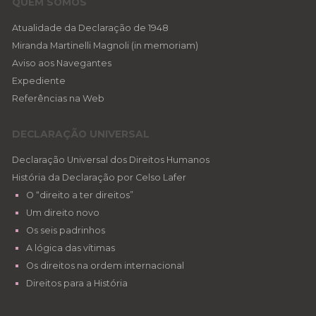
QUEM SOMOS
Atualidade da Declaração de 1948
Miranda Martinelli Magnoli (in memoriam)
Aviso aos Navegantes
Expediente
Referências na Web
DECLARAÇÃO UNIVERSAL
Declaração Universal dos Direitos Humanos
História da Declaração por Celso Lafer
O “direito a ter direitos”
Um direito novo
Os seis padrinhos
A lógica das vítimas
Os direitos na ordem internacional
Direitos para a História