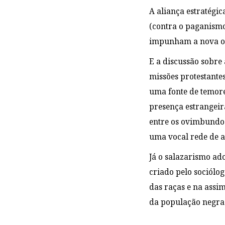
A aliança estratégic
(contra o paganismo 
impunham a nova ord
E a discussão sobre
missões protestante
uma fonte de temore
presença estrangeir
entre os ovimbundos
uma vocal rede de a
Já o salazarismo ado
criado pelo sociólo
das raças e na assim
da população negra n