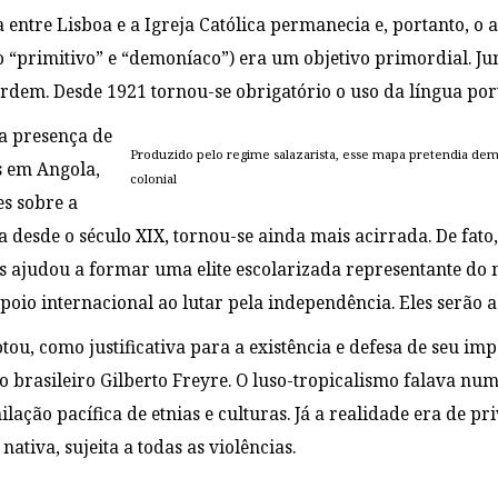
a entre Lisboa e a Igreja Católica permanecia e, portanto, 
“primitivo” e “demoníaco”) era um objetivo primordial. Junt
em. Desde 1921 tornou-se obrigatório o uso da língua portu
 a presença de
Produzido pelo regime salazarista, esse mapa pretendia dem
s em Angola,
colonial
s sobre a
a desde o século XIX, tornou-se ainda mais acirrada. De fat
 ajudou a formar uma elite escolarizada representante do m
poio internacional ao lutar pela independência. Eles serão 
tou, como justificativa para a existência e defesa de seu imp
go brasileiro Gilberto Freyre. O luso-tropicalismo falava n
ilação pacífica de etnias e culturas. Já a realidade era de p
ativa, sujeita a todas as violências.