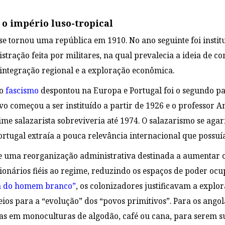
 o império luso-tropical
e tornou uma república em 1910. No ano seguinte foi institu
ração feita por militares, na qual prevalecia a ideia de conq
 integração regional e a exploração econômica.
 o
fascismo
despontou na Europa e Portugal foi o segundo paí
começou a ser instituído a partir de 1926 e o professor Ant
gime salazarista sobreviveria até 1974. O salazarismo se ag
Portugal extraía a pouca relevância internacional que possu
 uma reorganização administrativa destinada a aumentar o 
ionários fiéis ao regime, reduzindo os espaços de poder ocu
ra do homem branco”
,
os colonizadores justificavam a explor
s para a “evolução” dos “povos primitivos”. Para os angolan
as em monoculturas de algodão, café ou cana, para serem s