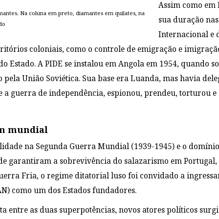
Assim como em P
mantes. Na coluna em preto, diamantes em quilates, na
sua duração nas 
ado
Internacional e 
rritórios coloniais, como o controle de emigração e imigraçã
 do Estado. A PIDE se instalou em Angola em 1954, quando
o pela União Soviética. Sua base era Luanda, mas havia dele
te a guerra de independência, espionou, prendeu, torturou 
dem mundial
lidade na Segunda Guerra Mundial (1939-1945) e o domínio s
e garantiram a sobrevivência do salazarismo em Portugal, a
erra Fria, o regime ditatorial luso foi convidado a ingress
TAN) como um dos Estados fundadores.
ta entre as duas superpotências, novos atores políticos su