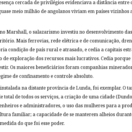
sença cercada de privilégios evidenciava a distância entre o
quase meio milhão de angolanos viviam em países vizinhos a
ano Marshall, o salazarismo investiu no desenvolvimento da
ritório. Mais ferrovias, rede elétrica e de comunicação, dr
ia condição de país rural e atrasado, e cedia a capitais est
o de exploração dos recursos mais lucrativos. Cedia porque 
estir. Os maiores beneficiários foram companhias minerado
ime de confinamento e controle absoluto.
instalada na distante província de Lunda, foi exemplar. O t
le total de todos os serviços, a criação de uma cidade (Dund
nheiros e administradores, o uso das mulheres para a prod
ltura familiar; a capacidade de se manterem alheios duran
edida do que foi esse poder.