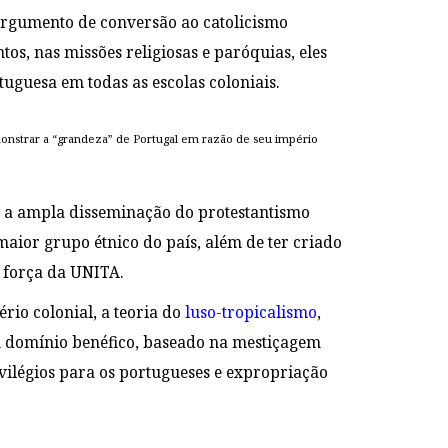
o argumento de conversão ao catolicismo
os, nas missões religiosas e paróquias, eles
guesa em todas as escolas coloniais.
onstrar a “grandeza” de Portugal em razão de seu império
o, a ampla disseminação do protestantismo
aior grupo étnico do país, além de ter criado
a força da UNITA.
ério colonial, a teoria do
luso-tropicalismo
,
um domínio benéfico, baseado na mestiçagem
rivilégios para os portugueses e expropriação