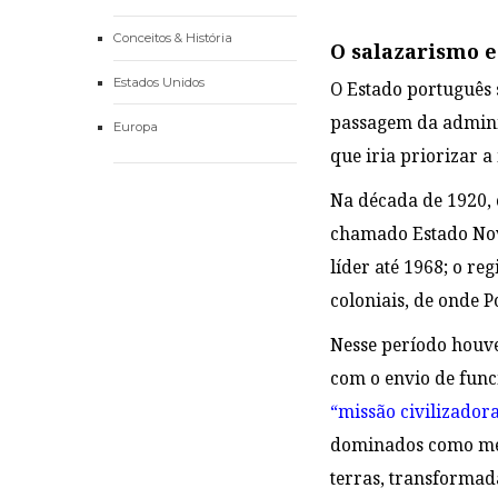
Conceitos & História
O salazarismo e
Estados Unidos
O Estado português s
passagem da administ
Europa
que iria priorizar a
Na década de 1920,
chamado Estado Novo 
líder até 1968; o re
coloniais, de onde 
Nesse período houve
com o envio de func
“missão civilizado
dominados como meio
terras, transformad