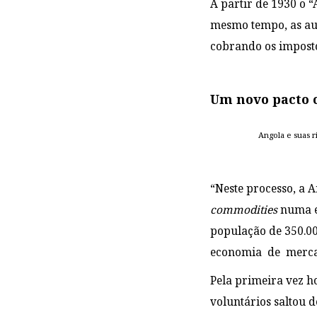
A partir de 1930 o “
mesmo tempo, as aut
cobrando os imposto
Um novo pacto 
Angola e suas r
“Neste processo, a 
commodities
numa ec
população de 350.0
economia de mercado 
Pela primeira vez h
voluntários saltou 