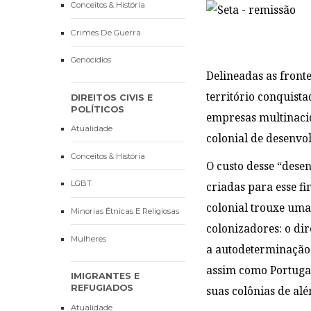
Conceitos & História
Crimes De Guerra
Genocídios
Delineadas as front
território conquista
DIREITOS CIVIS E
POLÍTICOS
empresas multinacio
Atualidade
colonial de desenvo
Conceitos & História
O custo desse “dese
LGBT
criadas para esse f
colonial trouxe uma
Minorias Étnicas E Religiosas
colonizadores: o dir
Mulheres
a autodeterminação 
assim como Portugal 
IMIGRANTES E
REFUGIADOS
suas colônias de al
Atualidade