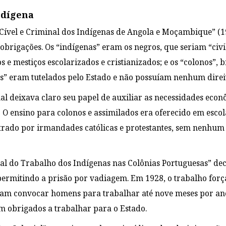
ndígena
, Cível e Criminal dos Indígenas de Angola e Moçambique” (1
 obrigações. Os “indígenas” eram os negros, que seriam “civ
s e mestiços escolarizados e cristianizados; e os “colonos”,
as” eram tutelados pelo Estado e não possuíam nenhum direi
al deixava claro seu papel de auxiliar as necessidades econ
. O ensino para colonos e assimilados era oferecido em esco
trado por irmandades católicas e protestantes, sem nenhum
l do Trabalho dos Indígenas nas Colônias Portuguesas” dec
permitindo a prisão por vadiagem. Em 1928, o trabalho força
iam convocar homens para trabalhar até nove meses por ano
 obrigados a trabalhar para o Estado.