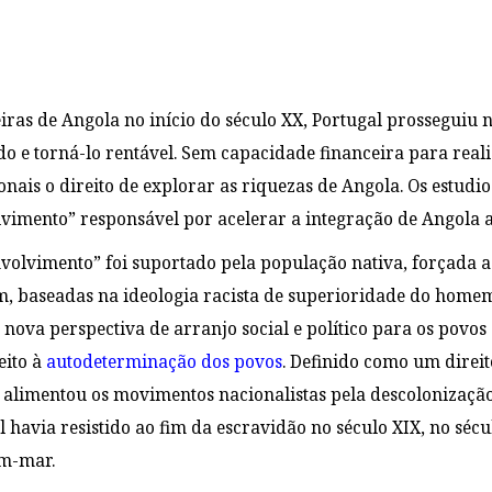
eiras de Angola no início do século XX, Portugal prosseguiu
do e torná-lo rentável. Sem capacidade financeira para realiz
nais o direito de explorar as riquezas de Angola. Os estudi
lvimento” responsável por acelerar a integração de Angola a
nvolvimento” foi suportado pela população nativa, forçada a
im, baseadas na ideologia racista de superioridade do home
 nova perspectiva de arranjo social e político para os povo
eito à
autodeterminação dos povos
. Definido como um dire
alimentou os movimentos nacionalistas pela descolonização d
havia resistido ao fim da escravidão no século XIX, no sécu
ém-mar.