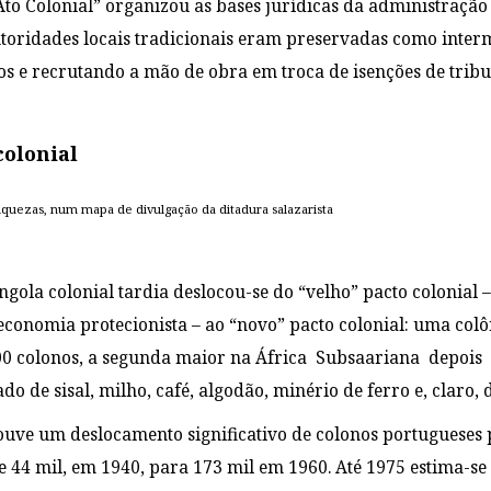
Ato Colonial” organizou as bases jurídicas da administração 
oridades locais tradicionais eram preservadas como interm
s e recrutando a mão de obra em troca de isenções de tribu
colonial
iquezas, num mapa de divulgação da ditadura salazarista
Angola colonial tardia deslocou-se do “velho” pacto colonial
onomia protecionista – ao “novo” pacto colonial: uma colô
00 colonos, a segunda maior na África Subsaariana depoi
de sisal, milho, café, algodão, minério de ferro e, claro, 
ouve um deslocamento significativo de colonos portugueses
de 44 mil, em 1940, para 173 mil em 1960. Até 1975 estima-