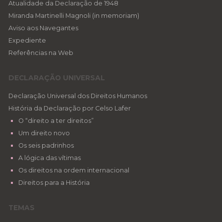
Atualidade da Declaração de 1948
Miranda Martinelli Magnoli (in memoriam)
Aviso aos Navegantes
Expediente
Referências na Web
DECLARAÇÃO UNIVERSAL
Declaração Universal dos Direitos Humanos
História da Declaração por Celso Lafer
O “direito a ter direitos”
Um direito novo
Os seis padrinhos
A lógica das vítimas
Os direitos na ordem internacional
Direitos para a História
TEMAS