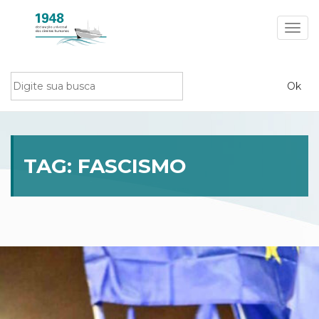
Toggl
navig
TAG:
FASCISMO