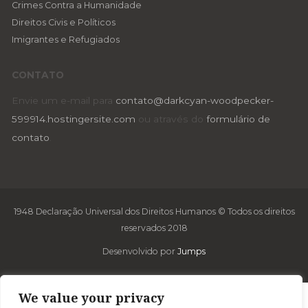
Crimes Contra a Humanidade
Direitos Civis e Políticos
Imigrantes e Refugiados
CONTATO
Envie um e-mail para
contato@darkcyan-woodpecker-
599914.hostingersite.com
ou através do
formulário de
contato
.
1948 Declaração Universal dos Direitos Humanos © Todos os direitos
reservados 2018
Desenvolvido por
Jumps
We value your privacy