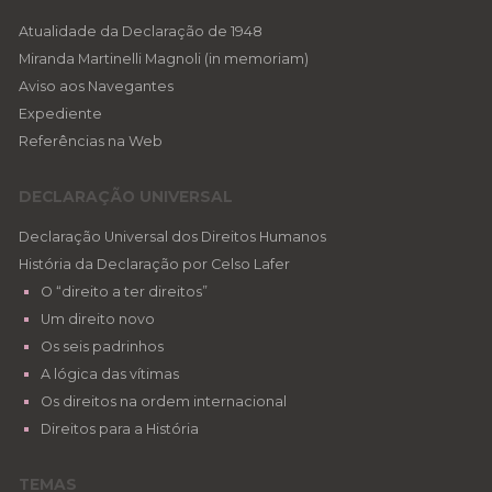
Atualidade da Declaração de 1948
Miranda Martinelli Magnoli (in memoriam)
Aviso aos Navegantes
Expediente
Referências na Web
DECLARAÇÃO UNIVERSAL
Declaração Universal dos Direitos Humanos
História da Declaração por Celso Lafer
O “direito a ter direitos”
Um direito novo
Os seis padrinhos
A lógica das vítimas
Os direitos na ordem internacional
Direitos para a História
TEMAS