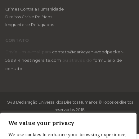
Crimes Contra a Humanidade
Direitos Civis e Políticos
Imigrantes e Refugiados
CONTATO
Envie um e-mail para
contato@darkcyan-woodpecker-
599914.hostingersite.com
ou através do
formulário de
contato
.
1948 Declaração Universal dos Direitos Humanos © Todos os direitos
reservados 2018
Desenvolvido por
Jumps
We value your privacy
We use cookies to enhance your browsing experience,