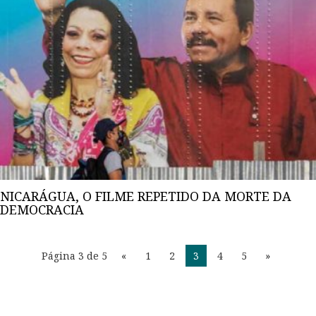
NICARÁGUA, O FILME REPETIDO DA MORTE DA
DEMOCRACIA
Página 3 de 5
«
1
2
3
4
5
»