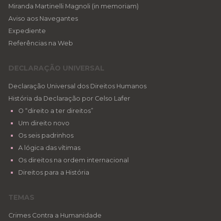
Miranda Martinelli Magnoli (in memoriam)
Aviso aos Navegantes
Expediente
Referências na Web
DECLARAÇÃO UNIVERSAL
Declaração Universal dos Direitos Humanos
História da Declaração por Celso Lafer
O “direito a ter direitos”
Um direito novo
Os seis padrinhos
A lógica das vítimas
Os direitos na ordem internacional
Direitos para a História
TEMAS
Crimes Contra a Humanidade