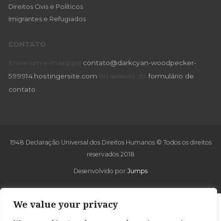
Direitos Civis e Políticos
Imigrantes e Refugiados
CONTATO
Envie um e-mail para
contato@darkcyan-woodpecker-
599914.hostingersite.com
ou através do
formulário de
contato
.
1948 Declaração Universal dos Direitos Humanos © Todos os direitos
reservados 2018
Desenvolvido por
Jumps
We value your privacy