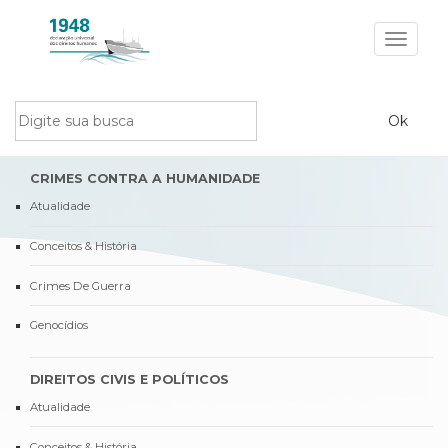
Toggle
navigat
CRIMES CONTRA A HUMANIDADE
Atualidade
Conceitos & História
Crimes De Guerra
Genocídios
DIREITOS CIVIS E POLÍTICOS
Atualidade
Conceitos & História