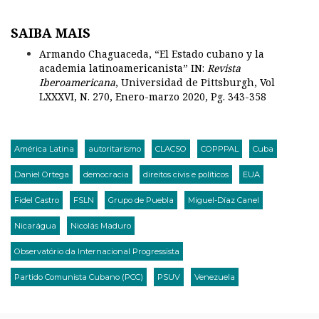
SAIBA MAIS
Armando Chaguaceda, “El Estado cubano y la
academia latinoamericanista” IN:
Revista
Iberoamericana
, Universidad de Pittsburgh, Vol
LXXXVI, N. 270, Enero-marzo 2020, Pg. 343-358
América Latina
autoritarismo
CLACSO
COPPPAL
Cuba
Daniel Ortega
democracia
direitos civis e políticos
EUA
Fidel Castro
FSLN
Grupo de Puebla
Miguel-Díaz Canel
Nicarágua
Nicolás Maduro
Observatório da Internacional Progressista
Partido Comunista Cubano (PCC)
PSUV
Venezuela