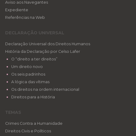
Aviso aos Navegantes
Expediente
Referências na Web
DECLARAÇÃO UNIVERSAL
Declaração Universal dos Direitos Humanos
História da Declaração por Celso Lafer
O “direito a ter direitos”
Um direito novo
Os seis padrinhos
A lógica das vítimas
Os direitos na ordem internacional
Direitos para a História
TEMAS
Crimes Contra a Humanidade
Direitos Civis e Políticos