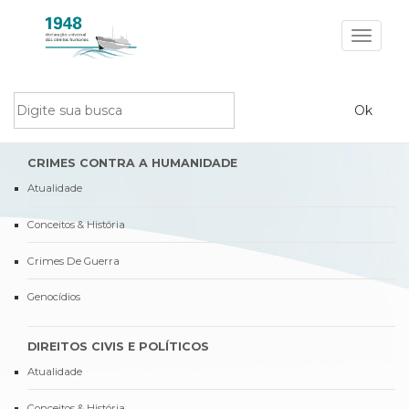
Toggle
navigat
CRIMES CONTRA A HUMANIDADE
Atualidade
Conceitos & História
Crimes De Guerra
Genocídios
DIREITOS CIVIS E POLÍTICOS
Atualidade
Conceitos & História