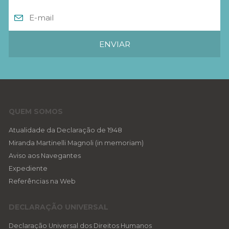
QUEM SOMOS
Atualidade da Declaração de 1948
Miranda Martinelli Magnoli (in memoriam)
Aviso aos Navegantes
Expediente
Referências na Web
DECLARAÇÃO UNIVERSAL
Declaração Universal dos Direitos Humanos