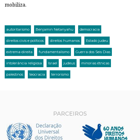
mobiliza.
autoritarismo
Benjamin Netanyahu
democracia
direitos civis e políticos
direitos humanos
Estado judeu
extrema-direita
fundamentalismo
Guerra dos Seis Dias
intolerância religiosa
Israel
judeus
minorias étnicas
palestinos
teocracia
terrorismo
PARCEIROS