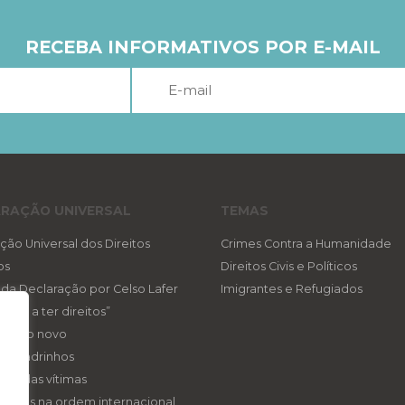
RECEBA INFORMATIVOS POR E-MAIL
RAÇÃO UNIVERSAL
TEMAS
ção Universal dos Direitos
Crimes Contra a Humanidade
os
Direitos Civis e Políticos
a da Declaração por Celso Lafer
Imigrantes e Refugiados
reito a ter direitos”
ireito novo
eis padrinhos
gica das vítimas
ireitos na ordem internacional