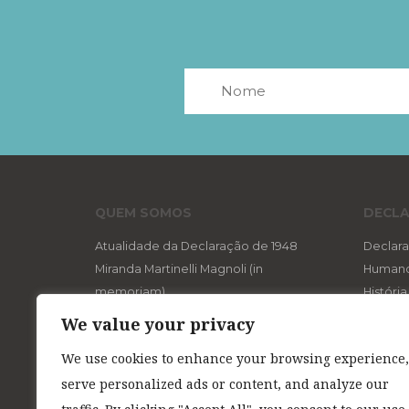
QUEM SOMOS
DECLA
Atualidade da Declaração de 1948
Declara
Miranda Martinelli Magnoli (in
Human
memoriam)
Históri
Aviso aos Navegantes
O “di
We value your privacy
Expediente
Um d
We use cookies to enhance your browsing experience,
Referências na Web
Os s
serve personalized ads or content, and analyze our
A ló
Os d