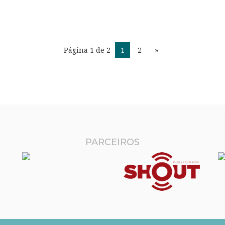
Página 1 de 2
1
2
»
PARCEIROS