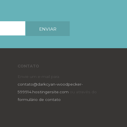
CONTATO
Envie um e-mail para
contato@darkcyan-woodpecker-
599914.hostingersite.com
ou através do
formulário de contato
.