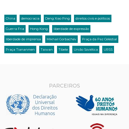
China
democracia
Deng Xiao Ping
direitos civis e políticos
Guerra Fria
Hong Kong
liberdade de expressão
liberdade de imprensa
Mikhail Gorbachev
Praça da Paz Celestial
Praça Tiananmen
Taiwan
Tibete
União Soviética
URSS
PARCEIROS