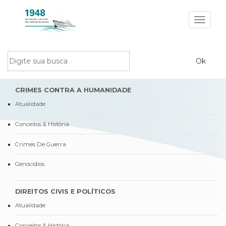
Toggle
navigat
CRIMES CONTRA A HUMANIDADE
Atualidade
Conceitos & História
Crimes De Guerra
Genocídios
DIREITOS CIVIS E POLÍTICOS
Atualidade
Conceitos & História