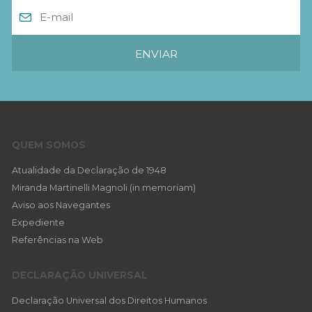
QUEM SOMOS
Atualidade da Declaração de 1948
Miranda Martinelli Magnoli (in memoriam)
Aviso aos Navegantes
Expediente
Referências na Web
DECLARAÇÃO UNIVERSAL
Declaração Universal dos Direitos Humanos