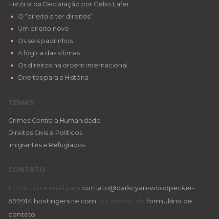
História da Declaração por Celso Lafer
O “direito a ter direitos”
Um direito novo
Os seis padrinhos
A lógica das vítimas
Os direitos na ordem internacional
Direitos para a História
TEMAS
Crimes Contra a Humanidade
Direitos Civis e Políticos
Imigrantes e Refugiados
CONTATO
Envie um e-mail para
contato@darkcyan-woodpecker-
599914.hostingersite.com
ou através do
formulário de
contato
.