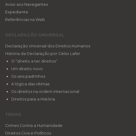
Aviso aos Navegantes
Expediente
Referências na Web
DECLARAÇÃO UNIVERSAL
Declaração Universal dos Direitos Humanos
História da Declaração por Celso Lafer
O “direito a ter direitos”
Um direito novo
Os seis padrinhos
A lógica das vítimas
Os direitos na ordem internacional
Direitos para a História
TEMAS
Crimes Contra a Humanidade
Direitos Civis e Políticos