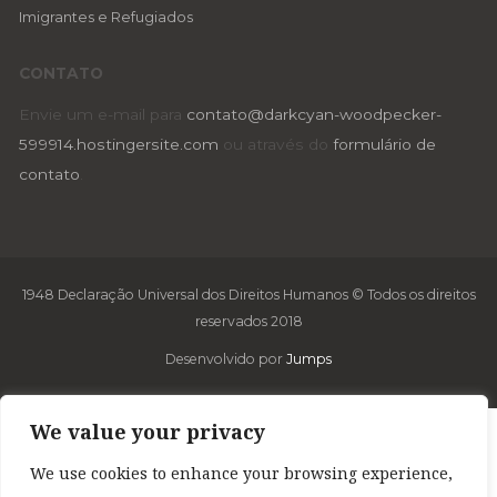
Imigrantes e Refugiados
CONTATO
Envie um e-mail para
contato@darkcyan-woodpecker-
599914.hostingersite.com
ou através do
formulário de
contato
.
1948 Declaração Universal dos Direitos Humanos © Todos os direitos
reservados 2018
Desenvolvido por
Jumps
We value your privacy
We use cookies to enhance your browsing experience,