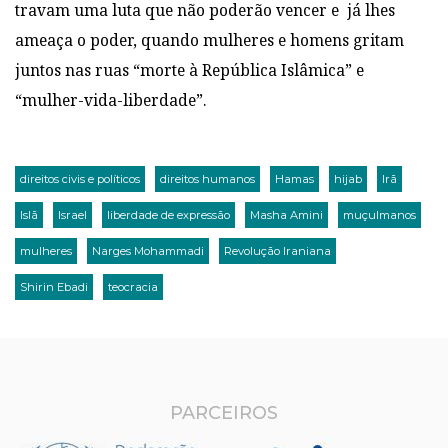
travam uma luta que não poderão vencer e já lhes
ameaça o poder, quando mulheres e homens gritam
juntos nas ruas “morte à República Islâmica” e
“mulher-vida-liberdade”.
direitos civis e políticos
direitos humanos
Hamas
hijab
Irã
Islã
Israel
liberdade de expressão
Masha Amini
muçulmanos
mulheres
Narges Mohammadi
Revolução Iraniana
Shirin Ebadi
teocracia
PARCEIROS