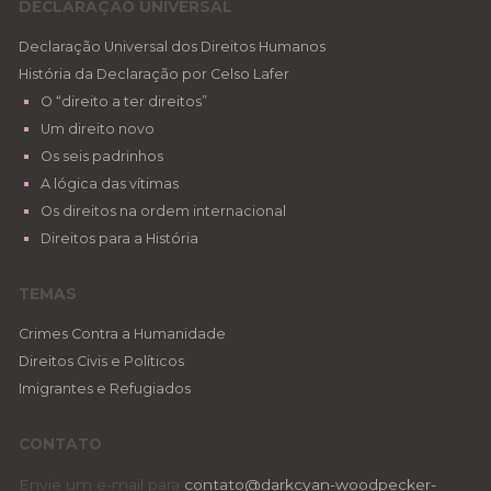
DECLARAÇÃO UNIVERSAL
Declaração Universal dos Direitos Humanos
História da Declaração por Celso Lafer
O “direito a ter direitos”
Um direito novo
Os seis padrinhos
A lógica das vítimas
Os direitos na ordem internacional
Direitos para a História
TEMAS
Crimes Contra a Humanidade
Direitos Civis e Políticos
Imigrantes e Refugiados
CONTATO
Envie um e-mail para
contato@darkcyan-woodpecker-