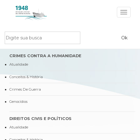
Toggle
navigat
CRIMES CONTRA A HUMANIDADE
Atualidade
Conceitos & História
Crimes De Guerra
Genocídios
DIREITOS CIVIS E POLÍTICOS
Atualidade
Conceitos & História