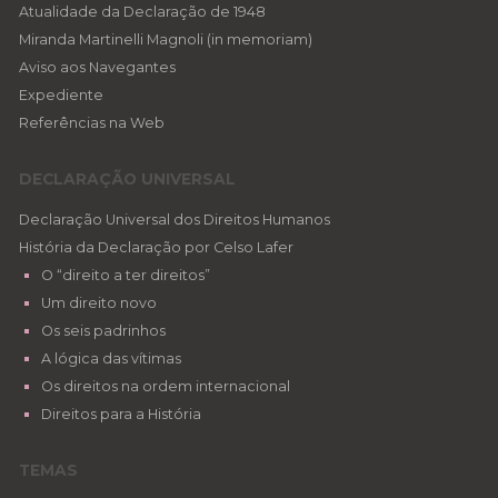
Atualidade da Declaração de 1948
Miranda Martinelli Magnoli (in memoriam)
Aviso aos Navegantes
Expediente
Referências na Web
DECLARAÇÃO UNIVERSAL
Declaração Universal dos Direitos Humanos
História da Declaração por Celso Lafer
O “direito a ter direitos”
Um direito novo
Os seis padrinhos
A lógica das vítimas
Os direitos na ordem internacional
Direitos para a História
TEMAS