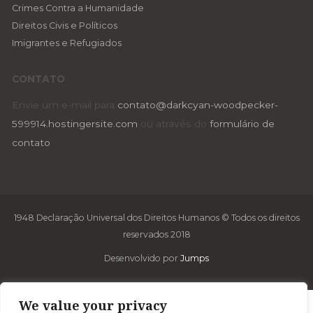
Crimes Contra a Humanidade
Direitos Civis e Políticos
Imigrantes e Refugiados
CONTATO
Envie um e-mail para
contato@darkcyan-woodpecker-
599914.hostingersite.com
ou através do
formulário de
contato
.
1948 Declaração Universal dos Direitos Humanos © Todos os direitos
reservados 2018
Desenvolvido por
Jumps
We value your privacy