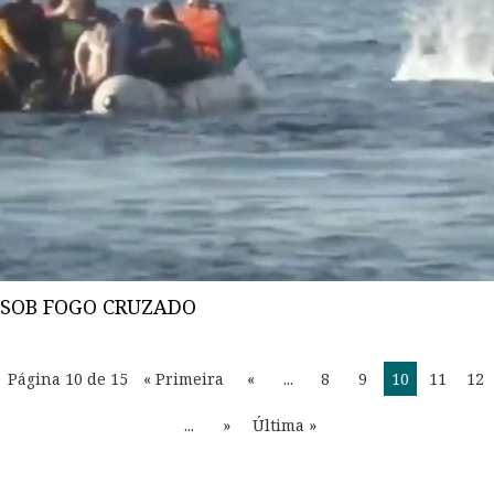
SOB FOGO CRUZADO
Página 10 de 15
« Primeira
«
...
8
9
10
11
12
...
»
Última »