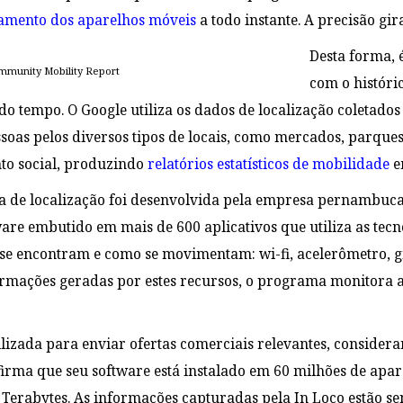
amento dos aparelhos móveis
a todo instante. A precisão gi
Desta forma, 
mmunity Mobility Report
com o históri
do tempo. O Google utiliza os dados de localização coletado
oas pelos diversos tipos de locais, como mercados, parques, 
to social, produzindo
relatórios estatísticos de mobilidade
e
a de localização foi desenvolvida pela empresa pernambuc
re embutido em mais de 600 aplicativos que utiliza as tec
 se encontram e como se movimentam: wi-fi, acelerômetro, 
mações geradas por estes recursos, o programa monitora a 
tilizada para enviar ofertas comerciais relevantes, conside
irma que seu software está instalado em 60 milhões de ap
 Terabytes. As informações capturadas pela In Loco estão s