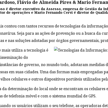
rdoso, Flávio de Almeida Pires & Mario Ferna
so é diretor-executivo da Assesso, empresa de Gestão da In
etor de operações e Mario Fernando Cervi é diretor de Qual
s contou com tantos recursos de tecnologias da informaçã
navírus. Seja para as ações de prevenção ou a busca da cura
s e nas soluções adotadas por órgãos governamentais, profi
mais utiliza a tecnologia é
disseminação do
 instâncias de governo, no mundo todo, adotaram medidas d
ssoas em suas cidades. Uma das formas mais empregadas pa
elhos celulares e outros dispositivos portáteis utilizados pe
ás da determinação do local onde se encontram os celulares
s de telefonia móvel e com o sistema mundial de GPS.
uando os usuários utilizam o seu telefone, as operadoras d