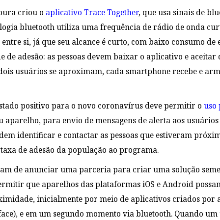
pura criou o
aplicativo Trace Together
, que usa sinais de bl
nologia bluetooth utiliza uma frequência de rádio de onda c
entre si, já que seu alcance é curto, com baixo consumo de e
de de adesão: as pessoas devem baixar o aplicativo e aceita
ois usuários se aproximam, cada smartphone recebe e arma
estado positivo para o novo coronavírus deve permitir o
uso 
aparelho, para envio de mensagens de alerta aos usuários c
dem identificar e contactar as pessoas que estiveram próxim
 taxa de adesão da população ao programa.
bam de anunciar uma parceria para criar uma solução seme
permitir que aparelhos das plataformas iOS e Android possam
imidade, inicialmente por meio de aplicativos criados por a
ace), e em um segundo momento via bluetooth. Quando um us