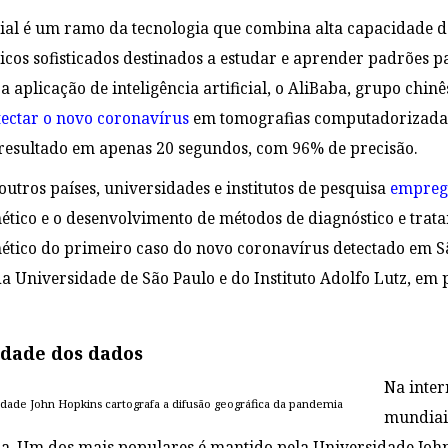
ficial é um ramo da tecnologia que combina alta capacidade
cos sofisticados destinados a estudar e aprender padrões 
a aplicação de inteligência artificial, o AliBaba, grupo chi
tectar o novo coronavírus
em tomografias computadorizadas 
resultado em apenas 20 segundos, com 96% de precisão.
utros países, universidades e institutos de pesquisa
emprega
tico e o desenvolvimento de métodos de diagnóstico e trat
tico do primeiro caso do novo coronavírus detectado em São
a Universidade de São Paulo e do Instituto Adolfo Lutz, em
idade dos dados
Na inter
sidade John Hopkins cartografa a difusão geográfica da pandemia
mundiai
a. Um dos mais populares é mantido pela Universidade Joh