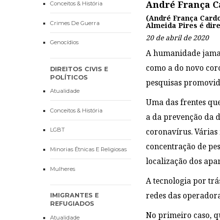
André França Ca
Conceitos & História
(André França Cardo
Crimes De Guerra
Almeida Pires é dir
20 de abril de 2020
Genocídios
A humanidade jamai
como a do novo coro
DIREITOS CIVIS E
POLÍTICOS
pesquisas promovida
Atualidade
Uma das frentes que 
Conceitos & História
a da prevenção da 
LGBT
coronavírus. Várias
concentração de pe
Minorias Étnicas E Religiosas
localização dos apar
Mulheres
A tecnologia por tr
redes das operadora
IMIGRANTES E
REFUGIADOS
No primeiro caso, q
Atualidade