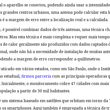
l o aparelho se conectou, podendo ainda usar a intensidade
Nos grandes centros urbanos, uma antena pode calcular esta
ta é a margem de erro entre a localização real e a calculada.
, é possível combinar dados de três antenas, uma técnica 
tros. Mas esta técnica é mais complexa e requer mais tempo 
s de calor geralmente são produzidos com dados captados d
nal, onde não há a necessidade de instalação de muitas ant
podendo a margem de erro corresponder a quilômetros.
 praticado em vários estados, como em São Paulo, onde o Insti
o estadual,
firmou parceria
com as principais operadoras q
. Inicialmente, o monitoramento cobre 47 cidades com mais de
pulação a partir de 30 mil habitantes.
 é um sistema baseado em satélites que orbitam em torno da
o os smartphones. Aqui também é empregada a técnica de tri