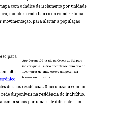
 mapa com o índice de isolamento por unidade
buco, monitora cada bairro da cidade e toma
or movimentação, para alertar a população
esso para
App Corona100, usado na Coreia do Sul para
o
indicar que o usuário encontra-se num raio de
com alta
100 metros de onde esteve um potencial
transmissor do vírus
etrônico
ites de suas residências. Sincronizada com um
 rede disponíveis na residência do indivíduo.
transmita sinais por uma rede diferente – um