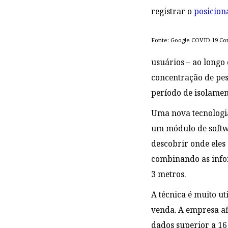
registrar o
posicion
Fonte: Google COVID-19 Co
usuários – ao longo 
concentração de pess
período de isolamen
Uma nova tecnologi
um módulo de softwa
descobrir onde eles
combinando as infor
3 metros.
A técnica é muito u
venda. A empresa af
dados superior a 16