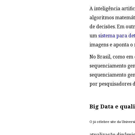
A inteligência arti
algoritmos matemáti
de decisões. Em outr
um
sistema para de
imagens e aponta o 
No Brasil, como em o
sequenciamento gené
sequenciamento gené
por pesquisadores d
Big Data e qual
O já célebre site da Univer
atualização dinâmic