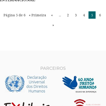
Página 5 de 6
« Primeira
«
...
2
3
4
5
6
»
PARCEIROS