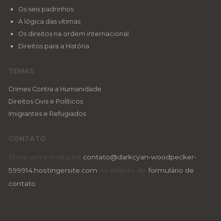
Os seis padrinhos
A lógica das vítimas
Os direitos na ordem internacional
Direitos para a História
TEMAS
Crimes Contra a Humanidade
Direitos Civis e Políticos
Imigrantes e Refugiados
CONTATO
Envie um e-mail para
contato@darkcyan-woodpecker-
599914.hostingersite.com
ou através do
formulário de
contato
.