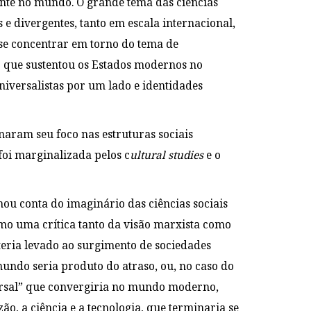
ente no mundo. O grande tema das ciências
s e divergentes, tanto em escala internacional,
 se concentrar em torno do tema de
ão que sustentou os Estados modernos no
niversalistas por um lado e identidades
naram seu foco nas estruturas sociais
 foi marginalizada pelos c
ultural studies
e o
ou conta do imaginário das ciências sociais
mo uma crítica tanto da visão marxista como
teria levado ao surgimento de sociedades
 mundo seria produto do atraso, ou, no caso do
versal” que convergiria no mundo moderno,
ão, a ciência e a tecnologia, que terminaria se