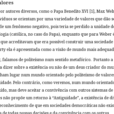
alores
por autores diversos, como o Papa Benedito XVI
[1],
Max
Web
íduos se orientam por uma variedade de valores que dão se
a de um fenômeno negativo, pois teria se perdido a unidade 
logia (católica, no caso do Papa), enquanto que para Weber é
as que acreditavam que era possível construir uma sociedade
orty ela é apresentada como a visão de mundo mais adequad
 falamos de politeísmo num sentido metafórico. Portanto a n
 a dizer sobre a existência ou não de um deus criador do 
nham lugar num mundo orientado pelo politeísmo de valores
uidade. Pelo contrário, como veremos, num mundo orientado
uído, mas deve aceitar a convivência com outros sistemas de
s não propõe um retorno à “Antiguidade”, a existência de di
econhecimento de que em sociedades democráticas não exist
 de todas nossas decisões e da convivência com os outros.