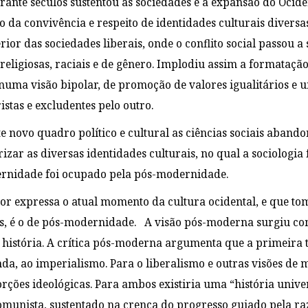
rante séculos sustentou as sociedades e a expansão do Ocid
 o da convivência e respeito de identidades culturais diversa
ior das sociedades liberais, onde o conflito social passou a
, religiosas, raciais e de gênero. Implodiu assim a formataç
numa visão bipolar, de promoção de valores igualitários e u
istas e excludentes pelo outro.
e novo quadro político e cultural as ciências sociais abando
izar as diversas identidades culturais, no qual a sociologia
nidade foi ocupado pela pós-modernidade.
or expressa o atual momento da cultura ocidental, e que tom
is, é o de pós-modernidade. A visão pós-moderna surgiu co
a história. A crítica pós-moderna argumenta que a primeira 
unda, ao imperialismo. Para o liberalismo e outras visões de
rções ideológicas. Para ambos existiria uma “história uni
comunista, sustentado na crença do progresso guiado pela raz