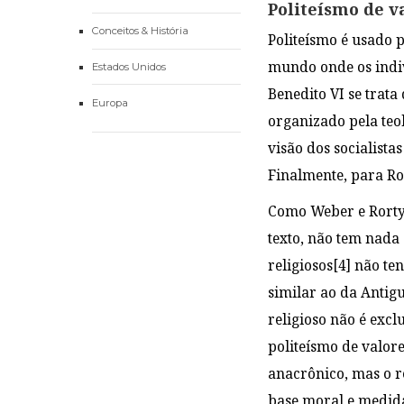
Politeísmo de v
Conceitos & História
Politeísmo é usado 
mundo onde os indiv
Estados Unidos
Benedito VI se trat
Europa
organizado pela teo
visão dos socialist
Finalmente, para R
Como Weber e Rorty,
texto, não tem nada
religiosos
[4]
não te
similar ao da Antig
religioso não é excl
politeísmo de valore
anacrônico, mas o r
base moral e medida