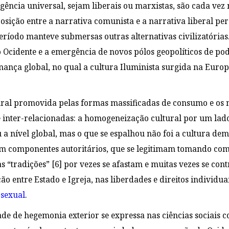
gência universal, sejam liberais ou marxistas, são cada vez 
posição entre a narrativa comunista e a narrativa liberal p
ríodo manteve submersas outras alternativas civilizatórias.
Ocidente e a emergência de novos pólos geopolíticos de p
nança global, no qual a cultura Iluminista surgida na Euro
tural promovida pelas formas massificadas de consumo e os
e inter-relacionadas: a homogeneização cultural por um lado 
 a nível global, mas o que se espalhou não foi a cultura de
om componentes autoritários, que se legitimam tomando como
as “tradições”
[6]
por vezes se afastam e muitas vezes se co
o entre Estado e Igreja, nas liberdades e direitos individua
 sexual
.
de de hegemonia exterior se expressa nas ciências sociais c