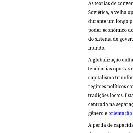
As teorias de conver
Soviética, a velha o
durante um longo pe
poder econômico do 
do sistema de gover
mundo.
A globalização cul
tendências opostas 
capitalismo triunfou
regimes políticos c
tradições locais. Est
centrado na separaçã
gênero e
orientação
A perda de capacida