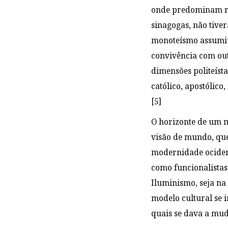
onde predominam rel
sinagogas, não tiver
monoteísmo assumiu 
convivência com out
dimensões politeísta
católico, apostólic
[5]
O horizonte de um m
visão de mundo, que
modernidade ocident
como funcionalista
Iluminismo, seja na
modelo cultural se i
quais se dava a mud