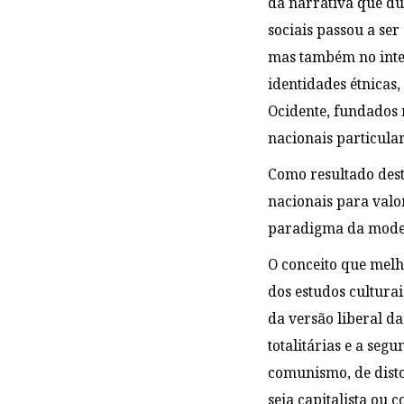
da narrativa que du
sociais passou a ser
mas também no inter
identidades étnicas
Ocidente, fundados 
nacionais particular
Como resultado dest
nacionais para valor
paradigma da moder
O conceito que melh
dos estudos cultura
da versão liberal d
totalitárias e a seg
comunismo, de disto
seja capitalista ou 