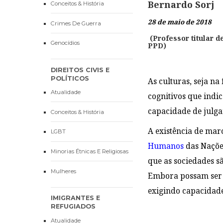
Bernardo Sorj
Conceitos & História
28 de maio de 2018
Crimes De Guerra
(Professor titular 
Genocídios
PPD)
DIREITOS CIVIS E
POLÍTICOS
As culturas, seja n
Atualidade
cognitivos que indi
capacidade de julga
Conceitos & História
A existência de mar
LGBT
Humanos
das Naçõe
Minorias Étnicas E Religiosas
que as sociedades s
Mulheres
Embora possam ser a
exigindo capacidade 
IMIGRANTES E
REFUGIADOS
Atualidade