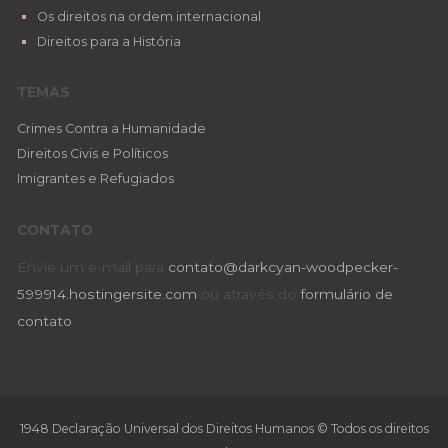
Os direitos na ordem internacional
Direitos para a História
TEMAS
Crimes Contra a Humanidade
Direitos Civis e Políticos
Imigrantes e Refugiados
CONTATO
Envie um e-mail para
contato@darkcyan-woodpecker-
599914.hostingersite.com
ou através do
formulário de
contato
.
1948 Declaração Universal dos Direitos Humanos © Todos os direitos