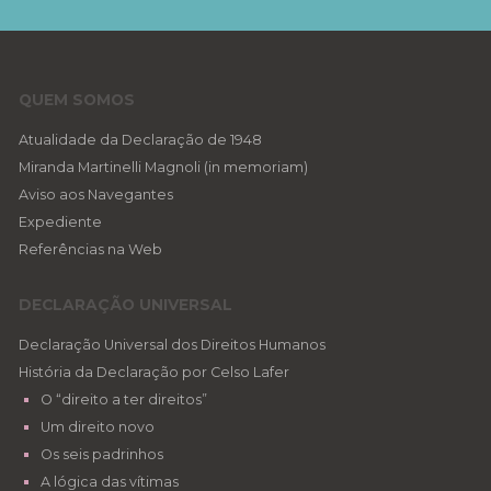
QUEM SOMOS
Atualidade da Declaração de 1948
Miranda Martinelli Magnoli (in memoriam)
Aviso aos Navegantes
Expediente
Referências na Web
DECLARAÇÃO UNIVERSAL
Declaração Universal dos Direitos Humanos
História da Declaração por Celso Lafer
O “direito a ter direitos”
Um direito novo
Os seis padrinhos
A lógica das vítimas