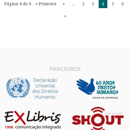
Página 4 de 6
« Primeira
«
...
2
3
4
5
6
»
PARCEIROS