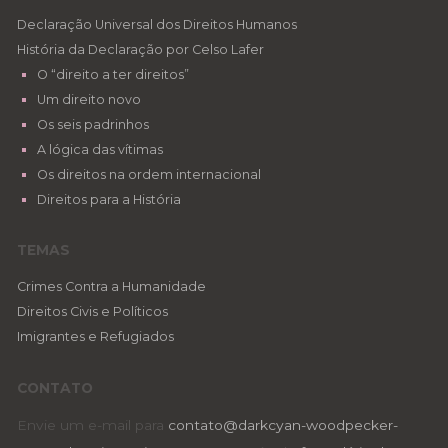
Declaração Universal dos Direitos Humanos
História da Declaração por Celso Lafer
O “direito a ter direitos”
Um direito novo
Os seis padrinhos
A lógica das vítimas
Os direitos na ordem internacional
Direitos para a História
TEMAS
Crimes Contra a Humanidade
Direitos Civis e Políticos
Imigrantes e Refugiados
CONTATO
Envie um e-mail para
contato@darkcyan-woodpecker-