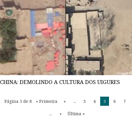
CHINA: DEMOLINDO A CULTURA DOS UIGURES
Página 5 de 8
« Primeira
«
...
3
4
5
6
7
...
»
Última »