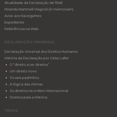
Atualidade da Declaração de 1948
Miranda Martinelli Magnoli (in memoriam)
Aviso aos Navegantes
Expediente
Referências na Web
DECLARAÇÃO UNIVERSAL
Declaração Universal dos Direitos Humanos
História da Declaração por Celso Lafer
O “direito a ter direitos”
Um direito novo
Os seis padrinhos
A lógica das vítimas
Os direitos na ordem internacional
Direitos para a História
TEMAS