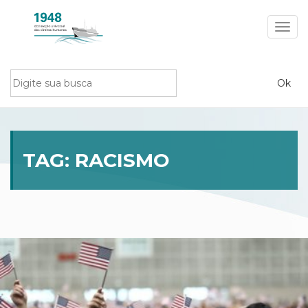
Toggl
navig
TAG:
RACISMO