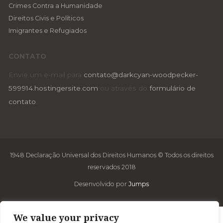
Crimes Contra a Humanidade
Direitos Civis e Políticos
Imigrantes e Refugiados
CONTATO
Envie um e-mail para
contato@darkcyan-woodpecker-
599914.hostingersite.com
ou através do
formulário de
contato
.
1948 Declaração Universal dos Direitos Humanos © Todos os direitos
reservados 2018
Desenvolvido por
Jumps
We value your privacy