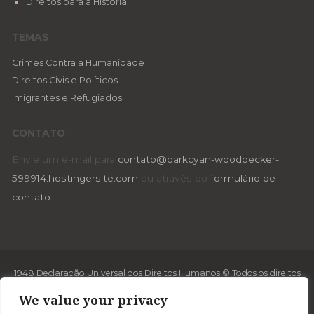
Direitos para a História
TEMAS
Crimes Contra a Humanidade
Direitos Civis e Políticos
Imigrantes e Refugiados
CONTATO
Envie um e-mail para
contato@darkcyan-woodpecker-
599914.hostingersite.com
ou através do
formulário de
contato
.
1948 Declaração Universal dos Direitos Humanos © Todos os direitos
reservados 2018
We value your privacy
Desenvolvido por
Jumps