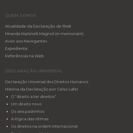
QUEM SOMOS
Atualidade da Declaração de 1948
Miranda Martinelli Magnoli (in memoriam)
Aviso aos Navegantes
Expediente
Referências na Web
DECLARAÇÃO UNIVERSAL
Declaração Universal dos Direitos Humanos
História da Declaração por Celso Lafer
O “direito a ter direitos”
Um direito novo
Os seis padrinhos
A lógica das vítimas
Os direitos na ordem internacional