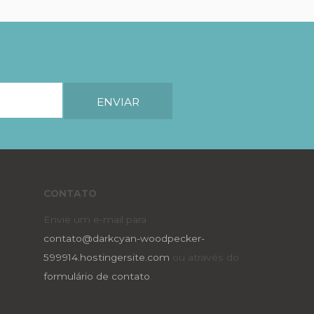
CONTATO
Envie um e-mail para
contato@darkcyan-woodpecker-
599914.hostingersite.com
ou através do
formulário de contato
.