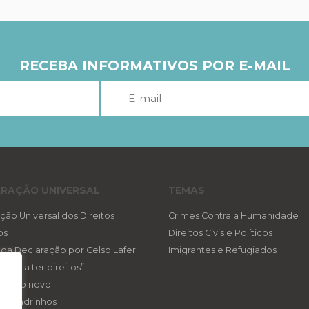
RECEBA INFORMATIVOS POR E-MAIL
RAÇÃO UNIVERSAL
TEMAS
ção Universal dos Direitos
Crimes Contra a Humanidade
os
Direitos Civis e Políticos
a da Declaração por Celso Lafer
Imigrantes e Refugiados
reito a ter direitos”
ireito novo
eis padrinhos