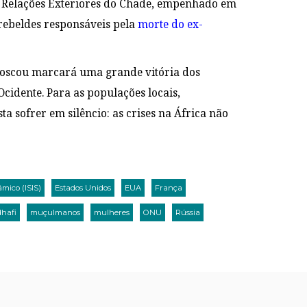
s Relações Exteriores do Chade, empenhado em
rebeldes responsáveis pela
morte do ex-
 Moscou marcará uma grande vitória dos
Ocidente. Para as populações locais,
ta sofrer em silêncio: as crises na África não
âmico (ISIS)
Estados Unidos
EUA
França
hafi
muçulmanos
mulheres
ONU
Rússia