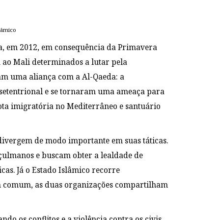
lâmico
ia, em 2012, em consequência da Primavera
 ao Mali determinados a lutar pela
am uma aliança com a Al-Qaeda: a
setentrional e se tornaram uma ameaça para
ta imigratória no Mediterrâneo e santuário
 divergem de modo importante em suas táticas.
uçulmanos e buscam obter a lealdade de
cas. Já o Estado Islâmico recorre
m comum, as duas organizações compartilham
ndo os conflitos e a violência contra os civis,