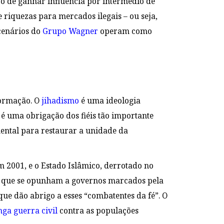
ivo de ganhar influência por intermédio de
 riquezas para mercados ilegais – ou seja,
cenários do
Grupo Wagner
operam como
formação. O
jihadismo
é uma ideologia
 é uma obrigação dos fiéis tão importante
mental para restaurar a unidade da
 2001, e o Estado Islâmico, derrotado no
ca que se opunham a governos marcados pela
e dão abrigo a esses “combatentes da fé”. O
nga guerra civil
contra as populações