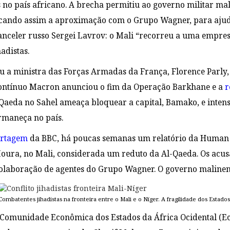
 no país africano. A brecha permitiu ao governo militar 
ificando assim a aproximação com o Grupo Wagner, para ajud
nceler russo Sergei Lavrov: o Mali “recorreu a uma empres
adistas.
 a ministra das Forças Armadas da França, Florence Parly,
contínuo Macron anunciou o fim da Operação Barkhane e a
r
-Qaeda no Sahel ameaça bloquear a capital, Bamako, e intens
maneça no país.
ortagem
da BBC, há poucas semanas um relatório da Human R
Moura, no Mali, considerada um reduto da Al-Qaeda. Os acu
colaboração de agentes do Grupo Wagner. O governo malinen
Combatentes jihadistas na fronteira entre o Mali e o Níger. A fragilidade dos Estados f
a Comunidade Econômica dos Estados da África Ocidental (