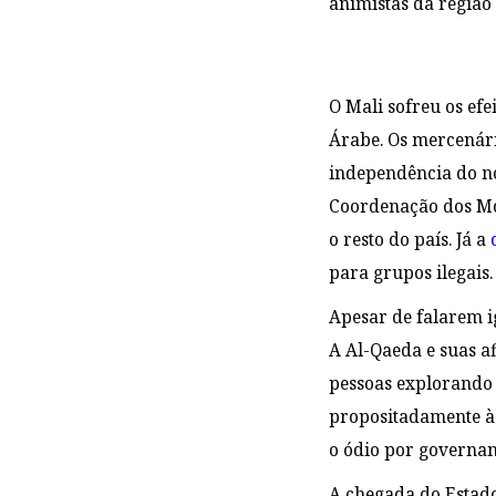
animistas da região
O Mali sofreu os ef
Árabe. Os mercenári
independência do n
Coordenação dos Mo
o resto do país. Já a
para grupos ilegai
Apesar de falarem i
A Al-Qaeda e suas a
pessoas explorando a
propositadamente à
o ódio por governan
A chegada do Estado 