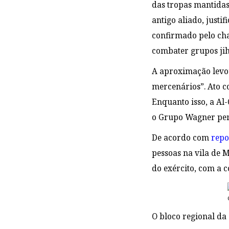
das tropas mantidas
antigo aliado, just
confirmado pelo cha
combater grupos jih
A aproximação levou
mercenários”. Ato 
Enquanto isso, a Al
o Grupo Wagner per
De acordo com
rep
pessoas na vila de 
do exército, com a 
O bloco regional d