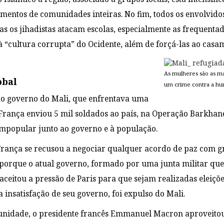
entos de comunidades inteiras. No fim, todos os envolvid
as os jihadistas atacam escolas, especialmente as frequentad
à “cultura corrupta” do Ocidente, além de forçá-las ao casa
As mulheres são as ma
obal
um crime contra a h
do governo do Mali, que enfrentava uma
França enviou 5 mil soldados ao país, na Operação Barkhane
impopular junto ao governo e à população.
rança se recusou a negociar qualquer acordo de paz com gr
porque o atual governo, formado por uma junta militar que
 aceitou a pressão de Paris para que sejam realizadas eleiç
 insatisfação de seu governo, foi expulso do Mali.
unidade, o presidente francês Emmanuel Macron aproveitou