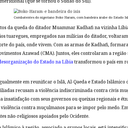
 meridional (que se tornou o Sudão do Sul).
Combatentes do nigeriano Boko Haram, com bandeira árabe do Estado Is
eitos da queda do ditador Muammar Kadhafi na vizinha Líb
os tuaregues, empregados nas milícias do ditador, voltaram
orte do país, onde vivem. Com as armas de Kadhafi, formar
vimentos Azawad (CMA). Juntos, eles controlaram a região 
desorganização do Estado na Líbia
transformou o país em ro
s.
gualmente em reunificar o Islã, Al-Qaeda e Estado Islâmico
filiadas recusam a violência indiscriminada contra civis m
 insatisfação com seus governos ou queixas regionais e étni
 violência contra muçulmanos para se impor pelo medo. E
tes não-religiosos apoiados pelo Ocidente.
Islâmico à região, associado a grupos locais, está intensifica