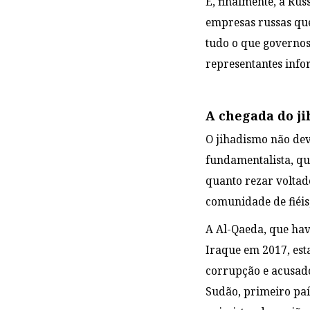
E, finalmente, a Rús
empresas russas que
tudo o que governos
representantes info
A chegada do j
O jihadismo não dev
fundamentalista, qu
quanto rezar voltad
comunidade de fiéis,
A Al-Qaeda, que hav
Iraque em 2017, est
corrupção e acusado
Sudão, primeiro pa