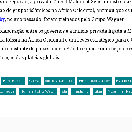
s de segurança privada. Cherif Mahamat Zene, ministro da
o de grupos islâmicos na África Ocidental, afirmou que os 
eby
, no ano passado, foram treinados pelo Grupo Wagner.
olaboração entre os governos e a milícia privada ligada a
 da Rússia na África Ocidental e um revés estratégico para o 
ia constante de países onde o Estado é quase uma ficção, res
tenção das plateias globais.
Boko Haram
China
direitos humanos
Emmanuel Macron
Estado Isl
do Iraque
Human Rights Watch
Islã
jihadismo
Líbia
Muammar Kad