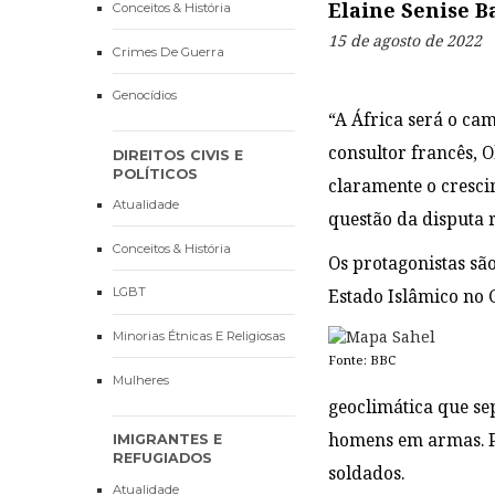
Elaine Senise B
Conceitos & História
15 de agosto de 2022
Crimes De Guerra
Genocídios
“A África será o ca
consultor francês, O
DIREITOS CIVIS E
POLÍTICOS
claramente o cresci
Atualidade
questão da disputa 
Conceitos & História
Os protagonistas sã
LGBT
Estado Islâmico no 
Minorias Étnicas E Religiosas
Fonte: BBC
Mulheres
geoclimática que sep
homens em armas. Pa
IMIGRANTES E
REFUGIADOS
soldados.
Atualidade