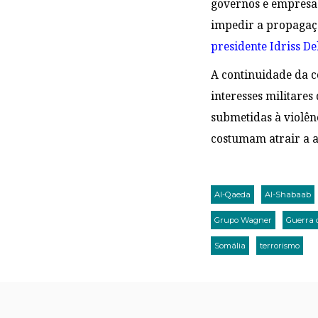
governos e empresa
impedir a propagaçã
presidente Idriss D
A continuidade da c
interesses militares
submetidas à violênc
costumam atrair a a
Al-Qaeda
Al-Shabaab
Grupo Wagner
Guerra 
Somália
terrorismo