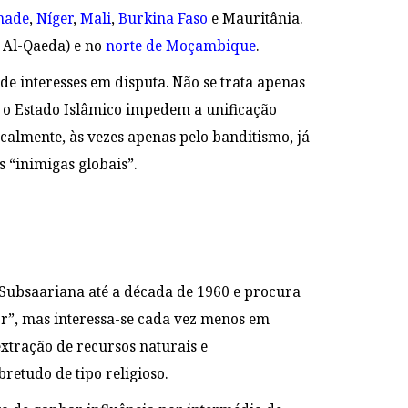
hade
,
Níger
,
Mali
,
Burkina Faso
e Mauritânia.
 Al-Qaeda) e no
norte de Moçambique
.
de interesses em disputa. Não se trata apenas
e o Estado Islâmico impedem a unificação
calmente, às vezes apenas pelo banditismo, já
s “inimigas globais”.
a Subsaariana até a década de 1960 e procura
r”, mas interessa-se cada vez menos em
xtração de recursos naturais e
bretudo de tipo religioso.