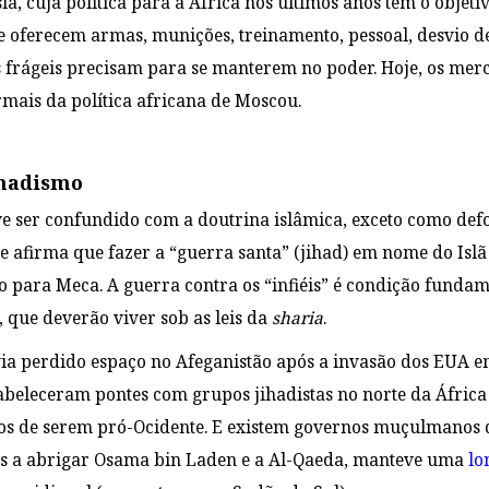
sia, cuja política para a África nos últimos anos tem o objet
 oferecem armas, munições, treinamento, pessoal, desvio de
 frágeis precisam para se manterem no poder. Hoje, os mer
rmais da política africana de Moscou.
ihadismo
e ser confundido com a doutrina islâmica, exceto como de
e afirma que fazer a “guerra santa” (jihad) em nome do Islã
o para Meca. A guerra contra os “infiéis” é condição funda
 que deverão viver sob as leis da
sharia
.
ia perdido espaço no Afeganistão após a invasão dos EUA em
abeleceram pontes com grupos jihadistas no norte da Áfri
s de serem pró-Ocidente. E existem governos muçulmanos qu
ís a abrigar Osama bin Laden e a Al-Qaeda, manteve uma
lo