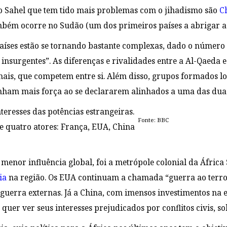
do Sahel que tem tido mais problemas com o jihadismo são
C
bém ocorre no Sudão (um dos primeiros países a abrigar a
países estão se tornando bastante complexas, dado o número 
insurgentes”. As diferenças e rivalidades entre a Al-Qaeda 
nais, que competem entre si. Além disso, grupos formados lo
ham mais força ao se declararem alinhados a uma das dua
nteresses das potências estrangeiras.
Fonte: BBC
e quatro atores: França, EUA, China
 menor influência global, foi a metrópole colonial da Áfric
ia
na região. Os EUA continuam a chamada “guerra ao terro
 guerra externas.
Já a China, com imensos investimentos na e
 quer ver seus interesses prejudicados por conflitos civis, so