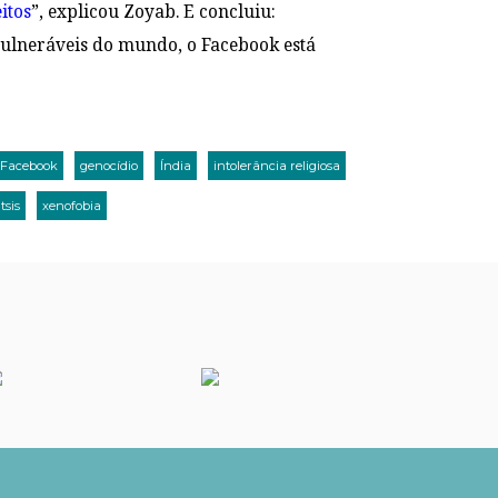
eitos
”, explicou Zoyab. E concluiu:
 vulneráveis do mundo, o Facebook está
Facebook
genocídio
Índia
intolerância religiosa
tsis
xenofobia