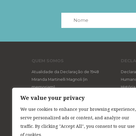
QUEM SOMOS
DECLA
Atualidade da Declaração de 1948
Declara
Miranda Martinelli Magnoli (in
Human
memoriam)
Históri
Aviso aos Navegantes
O “di
We value your privacy
Expediente
Um d
We use cookies to enhance your browsing experience,
Referências na Web
Os s
serve personalized ads or content, and analyze our
A ló
Os d
traffic. By clicking "Accept All", you consent to our use
Direi
of cookies.