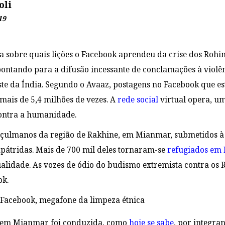
oli
19
a sobre quais lições o Facebook aprendeu da crise dos Rohin
pontando para a difusão incessante de conclamações à violê
te da Índia. Segundo o Avaaz, postagens no Facebook que es
mais de 5,4 milhões de vezes. A
rede social
virtual opera, um
contra a humanidade.
ulmanos da região de Rakhine, em Mianmar, submetidos à l
átridas. Mais de 700 mil deles tornaram-se
refugiados em
alidade. As vozes de ódio do budismo extremista contra os
ok.
 em Mianmar foi conduzida, como
hoje se sabe
, por
integran