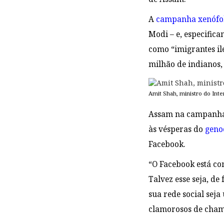
A
campanha xenófo
Modi – e, especific
como “imigrantes il
milhão de indianos, 
Amit Shah, ministro do Inter
Assam na campanha o
às vésperas do
geno
Facebook.
“O Facebook está con
Talvez esse seja, d
sua rede social sej
clamorosos de cham