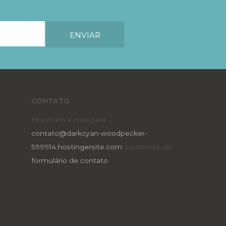
CONTATO
Envie um e-mail para
contato@darkcyan-woodpecker-
599914.hostingersite.com
ou através do
formulário de contato
.