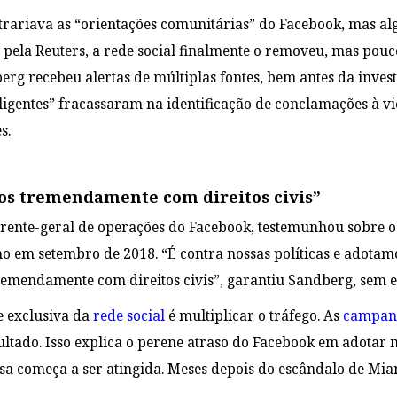
trariava as “orientações comunitárias” do Facebook, mas a
 pela Reuters, a rede social finalmente o removeu, mas pouc
rg recebeu alertas de múltiplas fontes, bem antes da inves
eligentes” fracassaram na identificação de conclamações à 
s.
s tremendamente com direitos civis”
rente-geral de operações do Facebook, testemunhou sobre o
 em setembro de 2018. “É contra nossas políticas e adotamo
emendamente com direitos civis”, garantiu Sandberg, sem e
e exclusiva da
rede social
é multiplicar o tráfego. As
campanh
ultado. Isso explica o perene atraso do Facebook em adota
a começa a ser atingida. Meses depois do escândalo de Mi