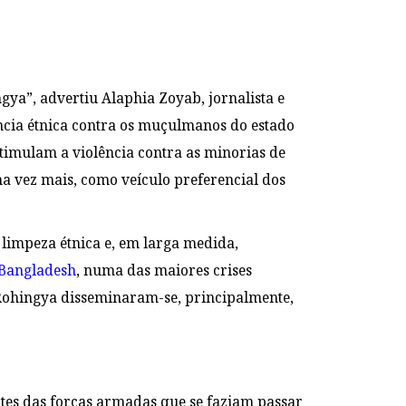
gya”, advertiu Alaphia Zoyab, jornalista e
ncia étnica contra os muçulmanos do estado
timulam a violência contra as minorias de
a vez mais, como veículo preferencial dos
impeza étnica e, em larga medida,
 Bangladesh
, numa das maiores crises
 Rohingya disseminaram-se, principalmente,
tes das forças armadas que se faziam passar