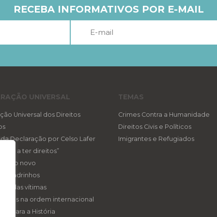
RECEBA INFORMATIVOS POR E-MAIL
RAÇÃO UNIVERSAL
TEMAS
ção Universal dos Direitos
Crimes Contra a Humanidade
os
Direitos Civis e Políticos
a da Declaração por Celso Lafer
Imigrantes e Refugiados
reito a ter direitos”
ireito novo
eis padrinhos
gica das vítimas
ireitos na ordem internacional
tos para a História