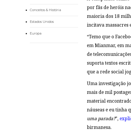
por fãs de heróis n
Conceitos & História
maioria dos 18 milh
Estados Unidos
incitava massacres 
Europa
“Temo que o Faceboo
em Mianmar, em març
de telecomunicações
suporta textos escr
que a rede social j
Uma investigação jor
mais de mil postage
material encontrado
náuseas e eu tinha q
uma parada?
”,
expl
birmanesa.