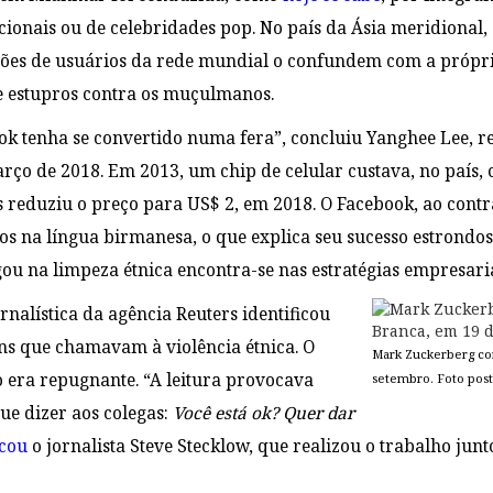
acionais ou de celebridades pop. No país da Ásia meridional
ões de usuários da rede mundial o confundem com a própri
e estupros contra os muçulmanos.
k tenha se convertido numa fera”, concluiu Yanghee Lee, r
o de 2018. Em 2013, um chip de celular custava, no país, 
 reduziu o preço para US$ 2, em 2018. O Facebook, ao contrá
itos na língua birmanesa, o que explica seu sucesso estrond
ogou na limpeza étnica encontra-se nas estratégias empresar
nalística da agência Reuters identificou
ns que chamavam à violência étnica. O
Mark Zuckerberg co
 era repugnante. “A leitura provocava
setembro. Foto pos
ue dizer aos colegas:
Você está ok? Quer dar
icou
o jornalista Steve Stecklow, que realizou o trabalho jun