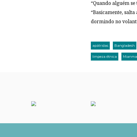
“Quando alguém se t
“Basicamente, salta
dormindo no volant
apátridas
Bangladesh
limpeza étnica
Mianma