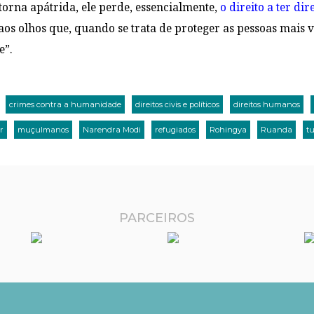
orna apátrida, ele perde, essencialmente,
o direito a ter dir
 aos olhos que, quando se trata de proteger as pessoas mais
e”.
crimes contra a humanidade
direitos civis e políticos
direitos humanos
r
muçulmanos
Narendra Modi
refugiados
Rohingya
Ruanda
tu
PARCEIROS