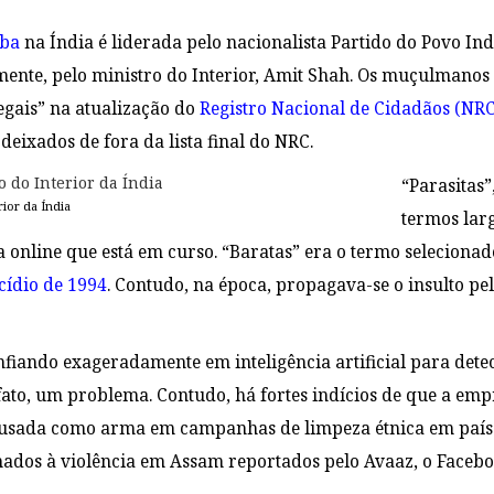
ba
na Índia é liderada pelo nacionalista Partido do Povo In
amente, pelo ministro do Interior, Amit Shah. Os muçulmanos
egais” na atualização do
Registro Nacional de Cidadãos (NRC
deixados de fora da lista final do NRC.
“Parasitas”
ior da Índia
termos lar
nline que está em curso. “Baratas” era o termo selecionado
cídio de 1994
. Contudo, na época, propagava-se o insulto pe
fiando exageradamente em inteligência artificial para detec
e fato, um problema. Contudo, há fortes indícios de que a em
a usada como arma em campanhas de limpeza étnica em países
ados à violência em Assam reportados pelo Avaaz, o Faceb