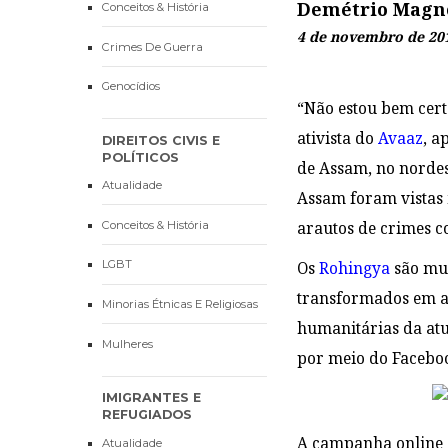
Demétrio Magn
Conceitos & História
4 de novembro de 20
Crimes De Guerra
Genocídios
“Não estou bem cert
ativista do
Avaaz
, a
DIREITOS CIVIS E
POLÍTICOS
de Assam, no nordes
Atualidade
Assam foram vistas 
Conceitos & História
arautos de crimes 
LGBT
Os
Rohingya
são muç
transformados em ap
Minorias Étnicas E Religiosas
humanitárias da atu
Mulheres
por meio do Facebo
IMIGRANTES E
REFUGIADOS
A campanha online
Atualidade