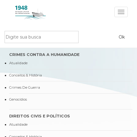
Toggle
navigat
CRIMES CONTRA A HUMANIDADE
Atualidade
Conceitos & História
Crimes De Guerra
Genocídios
DIREITOS CIVIS E POLÍTICOS
Atualidade
Conceitos & História