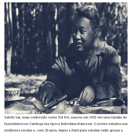
Saloth Sar, mais conhecido como Pol Pot, nasceu em 1925 em uma família de
fazendeiros no Camboja (na época Indochina francesa). O jovem estudou nas
melhores escolas e, com 20 anos, viajou a Paris para estudar rádio graças a