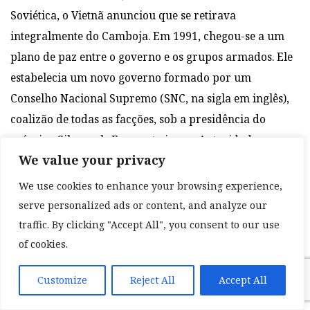
Soviética, o Vietnã anunciou que se retirava
integralmente do Camboja. Em 1991, chegou-se a um
plano de paz entre o governo e os grupos armados. Ele
estabelecia um novo governo formado por um
Conselho Nacional Supremo (SNC, na sigla em inglês),
coalizão de todas as facções, sob a presidência do
príncipe Sihanouk. Enquanto isso, a Autoridade
We value your privacy
Transicional da ONU no Camboja (UNTAC)
supervisionaria a administração do país por dois anos,
We use cookies to enhance your browsing experience,
até a realização das eleições. O país passou a se chamar
serve personalized ads or content, and analyze our
Estado do Camboja e o budismo voltou a ser
traffic. By clicking "Accept All", you consent to our use
reconhecido como religião oficial.
of cookies.
O controle sobre algumas áreas fez com que o Khmer
Customize
Reject All
Accept All
Vermelho tivesse sido aceito na mesa de negociações