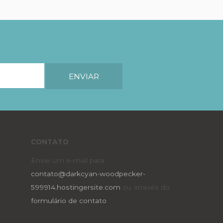
CONTATO
Envie um e-mail para
contato@darkcyan-woodpecker-
599914.hostingersite.com
ou através do
formulário de contato
.