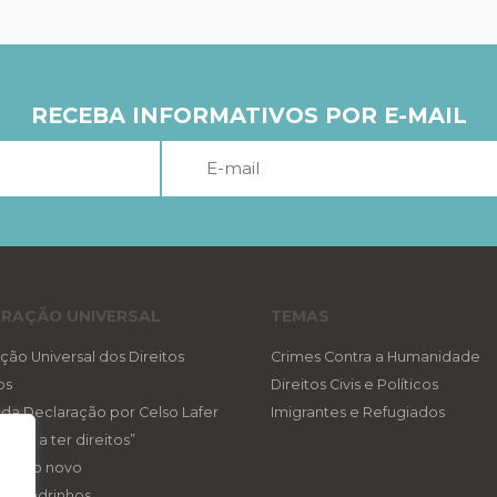
RECEBA INFORMATIVOS POR E-MAIL
RAÇÃO UNIVERSAL
TEMAS
ção Universal dos Direitos
Crimes Contra a Humanidade
os
Direitos Civis e Políticos
a da Declaração por Celso Lafer
Imigrantes e Refugiados
reito a ter direitos”
ireito novo
eis padrinhos