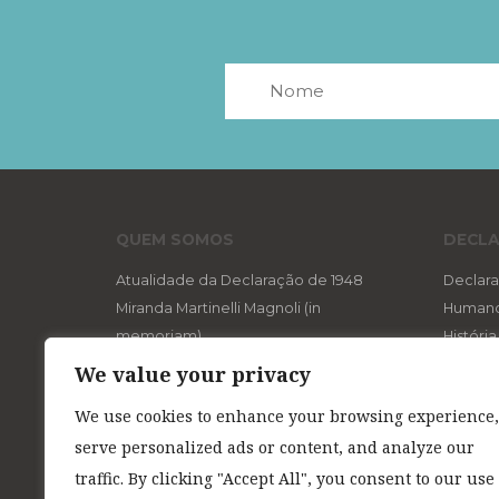
QUEM SOMOS
DECLA
Atualidade da Declaração de 1948
Declara
Miranda Martinelli Magnoli (in
Human
memoriam)
Históri
Aviso aos Navegantes
O “di
We value your privacy
Expediente
Um d
We use cookies to enhance your browsing experience,
Referências na Web
Os s
serve personalized ads or content, and analyze our
A ló
Os d
traffic. By clicking "Accept All", you consent to our use