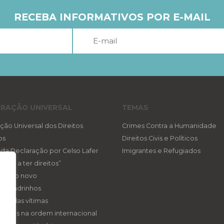
RECEBA INFORMATIVOS POR E-MAIL
RAÇÃO UNIVERSAL
TEMAS
ção Universal dos Direitos
Crimes Contra a Humanidade
os
Direitos Civis e Políticos
a da Declaração por Celso Lafer
Imigrantes e Refugiados
reito a ter direitos”
ireito novo
eis padrinhos
gica das vítimas
ireitos na ordem internacional