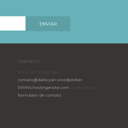
CONTATO
Envie um e-mail para
contato@darkcyan-woodpecker-
599914.hostingersite.com
ou através do
formulário de contato
.