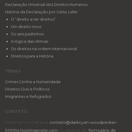
Declaração Universal dos Direitos Humanos
História da Declaração por Celso Lafer
O “direito a ter direitos”
Um direito novo
Os seis padrinhos
A lógica das vítimas
Os direitos na ordem internacional
Direitos para a História
TEMAS
Crimes Contra a Humanidade
Direitos Civis e Políticos
Imigrantes e Refugiados
CONTATO
Envie um e-mail para
contato@darkcyan-woodpecker-
599914.hostingersite.com
ou através do
formulário de