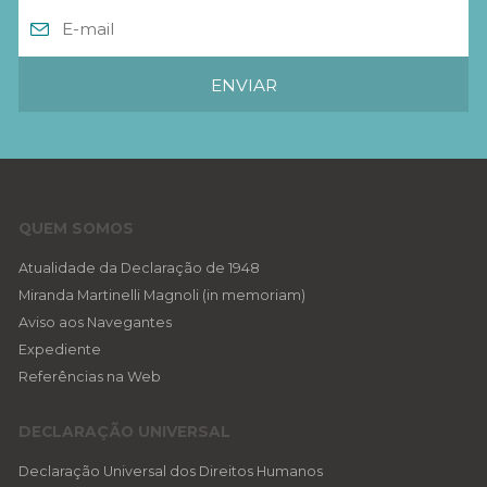
QUEM SOMOS
Atualidade da Declaração de 1948
Miranda Martinelli Magnoli (in memoriam)
Aviso aos Navegantes
Expediente
Referências na Web
DECLARAÇÃO UNIVERSAL
Declaração Universal dos Direitos Humanos