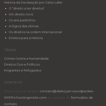
História da Declaração por Celso Lafer
O “direito a ter direitos”
Um direito novo
Os seis padrinhos
A lógica das vítimas
Os direitos na ordem internacional
Direitos para a História
TEMAS
Crimes Contra a Humanidade
Direitos Civis e Políticos
Imigrantes e Refugiados
CONTATO
Envie um e-mail para
contato@darkcyan-woodpecker-
599914.hostingersite.com
ou através do
formulário de
contato
.