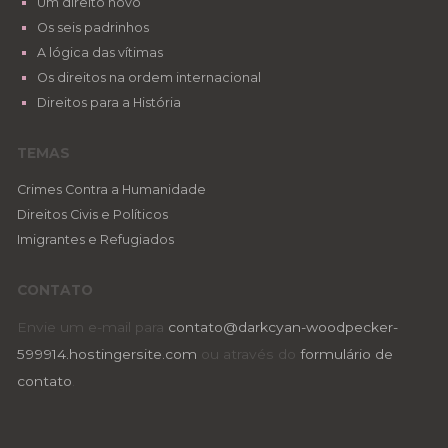
Um direito novo
Os seis padrinhos
A lógica das vítimas
Os direitos na ordem internacional
Direitos para a História
TEMAS
Crimes Contra a Humanidade
Direitos Civis e Políticos
Imigrantes e Refugiados
CONTATO
Envie um e-mail para
contato@darkcyan-woodpecker-
599914.hostingersite.com
ou através do
formulário de
contato
.