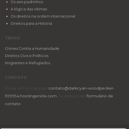
Os seis padrinhos
A lógica das vítimas
Os direitos na ordem internacional
Direitos para a História
TEMAS
Crimes Contra a Humanidade
Direitos Civis e Políticos
Imigrantes e Refugiados
CONTATO
Envie um e-mail para
contato@darkcyan-woodpecker-
599914.hostingersite.com
ou através do
formulário de
contato
.