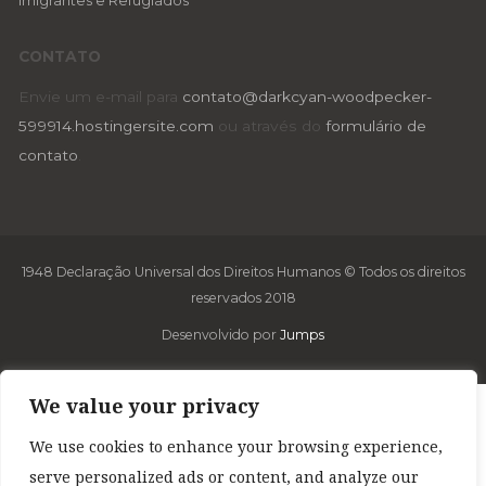
Imigrantes e Refugiados
CONTATO
Envie um e-mail para
contato@darkcyan-woodpecker-
599914.hostingersite.com
ou através do
formulário de
contato
.
1948 Declaração Universal dos Direitos Humanos © Todos os direitos
reservados 2018
Desenvolvido por
Jumps
We value your privacy
We use cookies to enhance your browsing experience,
serve personalized ads or content, and analyze our