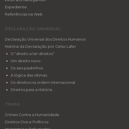
Expediente
Referências na Web
DECLARAÇÃO UNIVERSAL
Declaração Universal dos Direitos Humanos
História da Declaração por Celso Lafer
O “direito a ter direitos”
Um direito novo
Os seis padrinhos
A lógica das vítimas
Os direitos na ordem internacional
Direitos para a História
TEMAS
Crimes Contra a Humanidade
Direitos Civis e Políticos