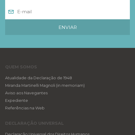
QUEM SOMOS
Atualidade da Declaração de 1948
Miranda Martinelli Magnoli (in memoriam)
Aviso aos Navegantes
Expediente
Referências na Web
DECLARAÇÃO UNIVERSAL
Declaração Universal dos Direitos Humanos