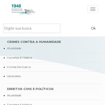
Toggle
navigat
CRIMES CONTRA A HUMANIDADE
Atualidade
Conceitos & História
Crimes De Guerra
Genocídios
DIREITOS CIVIS E POLÍTICOS
Atualidade
Conceitos & História