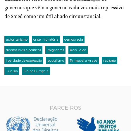
governos que vêm o governo cada vez mais repressivo
de Saied como um útil aliado circunstancial.
autoritarismo
crise migratória
democracia
direitos civis e políticos
imigrantes
Kais Saied
liberdade de expressão
populismo
Primavera Árabe
racismo
Tunísia
União Europeia
PARCEIROS