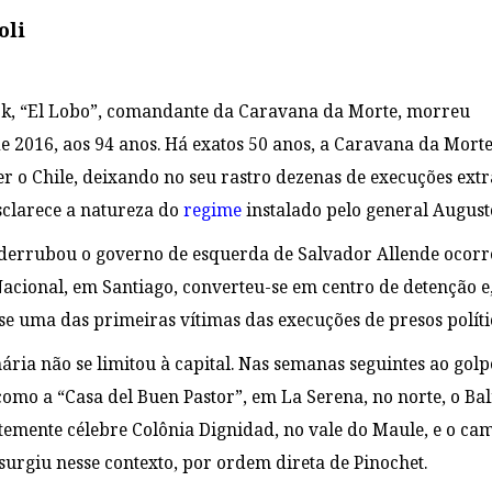
oli
rk, “El Lobo”, comandante da Caravana da Morte, morreu
2016, aos 94 anos. Há exatos 50 anos, a Caravana da Mort
o Chile, deixando no seu rastro dezenas de execuções extraj
esclarece a natureza do
regime
instalado pelo general August
 derrubou o governo de esquerda de Salvador Allende ocorr
 Nacional, em Santiago, converteu-se em centro de detenção e
se uma das primeiras vítimas das execuções de presos políti
ária não se limitou à capital. Nas semanas seguintes ao gol
como a “Casa del Buen Pastor”, em La Serena, no norte, o B
ristemente célebre Colônia Dignidad, no vale do Maule, e o c
urgiu nesse contexto, por ordem direta de Pinochet.