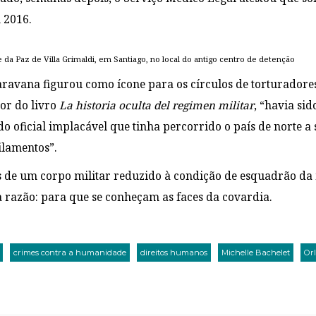
 2016.
 da Paz de Villa Grimaldi, em Santiago, no local do antigo centro de detenção
avana figurou como ícone para os círculos de torturadores
tor do livro
La historia oculta del regimen militar
, “havia si
 do oficial implacável que tinha percorrido o país de norte a
ilamentos”.
de um corpo militar reduzido à condição de esquadrão da 
 razão: para que se conheçam as faces da covardia.
crimes contra a humanidade
direitos humanos
Michelle Bachelet
Orl