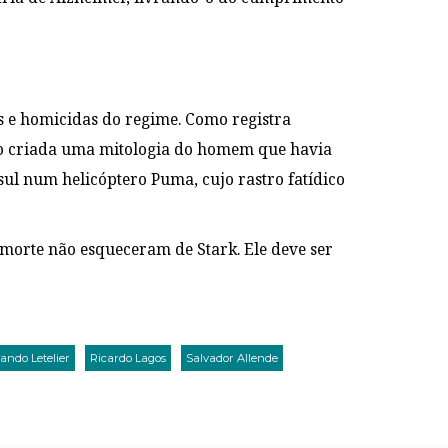
 e homicidas do regime. Como registra
do criada uma mitologia do homem que havia
 sul num helicóptero Puma, cujo rastro fatídico
morte não esqueceram de Stark. Ele deve ser
ando Letelier
Ricardo Lagos
Salvador Allende