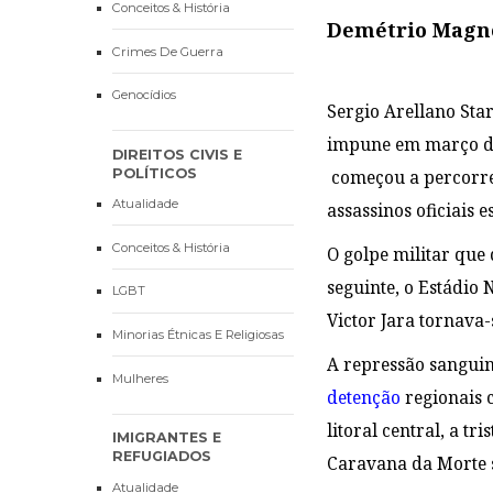
Conceitos & História
Demétrio Magn
Crimes De Guerra
Genocídios
Sergio Arellano Sta
impune em março de 
DIREITOS CIVIS E
POLÍTICOS
começou a percorrer 
Atualidade
assassinos oficiais 
Conceitos & História
O golpe militar que
seguinte, o Estádio
LGBT
Victor Jara tornava-
Minorias Étnicas E Religiosas
A repressão sanguin
Mulheres
detenção
regionais 
litoral central, a t
IMIGRANTES E
REFUGIADOS
Caravana da Morte s
Atualidade