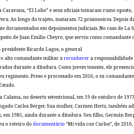
 Caravana, “El Lobo” e seus oficiais tomaram rumo oposto, p
Peru. Ao longo do trajeto, mataram 72 prisioneiros. Depois d
te documentados em depoimentos judiciais. No caso de La 
peito de Juan Emilio Cheyre, que serviu como comandante do
presidente Ricardo Lagos, o general
ro alto comandante militar a
reconhecer
a responsabilidade
dos durante a ditadura. Como jovem tenente, ele presencio
seu regimento. Preso e processado em 2016, o ex-comandante
Estado.
 Calama, no deserto setentrional, em 19 de outubro de 1973.
vogado Carlos Berger. Sua mulher, Carmen Hertz, também a
k, em 1985, ainda durante a ditadura. Seu filho, Germán Ber
eu o roteiro do
documentário
“Mi vida con Carlos”, de 2010, 