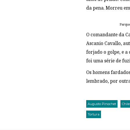
da pena. Morreu em
Parque
O comandante da Car
Ascanio Cavallo, au
forjado o golpe, e a
foi uma série de fuz
Os homens fardados 
lembrado, por outra
Augusto Pinochet
Chile
Tortura