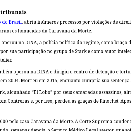
 tribunais
 do Brasil
, abriu inúmeros processos por violações de dire
çaram os homicidas da Caravana da Morte.
 operou na DINA, a polícia política do regime, como braço d
por sua participação no grupo de Stark e como autor intelec
elier.
mbém operou na DINA e dirigiu o centro de detenção e tortur
 em 2004. Morreu em 2015, enquanto cumpria sua sentença.
ark, alcunhado “El Lobo” por seus camaradas assassinos, al
com Contreras e, por isso, perdeu as graças de Pinochet. Ap
000 pelo caso Caravana da Morte. A Corte Suprema condenou
tudo, semanas depois, o Serviço Médico Legal atestou que s