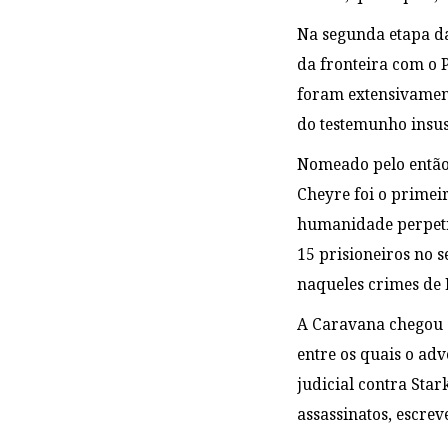
Na segunda etapa da
da fronteira com o 
foram extensivamen
do testemunho insus
Nomeado pelo então 
Cheyre foi o primei
humanidade perpetra
15 prisioneiros no 
naqueles crimes de 
A Caravana chegou a
entre os quais o ad
judicial contra Star
assassinatos, escrev