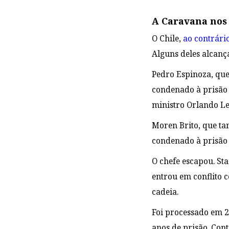
A Caravana nos
O Chile,
ao contrário
Alguns deles alcan
Pedro Espinoza, que
condenado à prisão 
ministro Orlando Let
Moren Brito, que ta
condenado à prisão
O chefe escapou. St
entrou em conflito 
cadeia.
Foi processado em 2
anos de prisão. Con