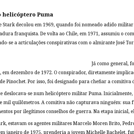
o helicóptero Puma
 de Stark decolou em 1969, quando foi nomeado adido mili
adura franquista. De volta ao Chile, em 1971, assumiu o c
do-se a articulações conspirativas com o almirante José Tor
Já como general, f
, em dezembro de 1972. O conspirador, diretamente implic
e Pinochet. Por isso, foi designado para chefiar a comitiva 
 deslocava-se num helicóptero militar Puma. Inicialmente, 
 mil quilômetros. A comitiva não capturava ninguém: sua f
tos por ilegítimos conselhos de guerra. Na etapa inicial, e
ark, estavam os agentes militares Marcelo Moren Brito, Pe
em janeiro de 1975, prenderia a jovem Michelle Bachelet, fut