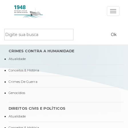
Toggle
navigat
CRIMES CONTRA A HUMANIDADE
Atualidade
Conceitos & História
Crimes De Guerra
Genocídios
DIREITOS CIVIS E POLÍTICOS
Atualidade
Conceitos & História