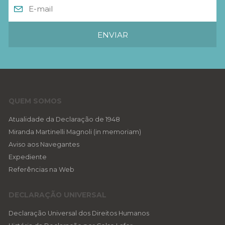
QUEM SOMOS
Atualidade da Declaração de 1948
Miranda Martinelli Magnoli (in memoriam)
Aviso aos Navegantes
Expediente
Referências na Web
DECLARAÇÃO UNIVERSAL
Declaração Universal dos Direitos Humanos