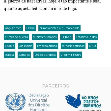
A guerra de narrativas, hoje, é tão importante e letal
quanto aquela feita com armas de fogo.
Abiy Ahmed
China
crimes contra a humanidade
crimes de guerra
direitos humanos
Eritreia
Estados Unidos
Etiópia
Joe Biden
limpeza étnica
minorias étnicas
ONU
Rússia
Somália
União Europeia
Vladimir Putin
PARCEIROS