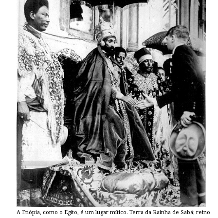
A Etiópia, como o Egito, é um lugar mítico. Terra da Rainha de Sabá; reino