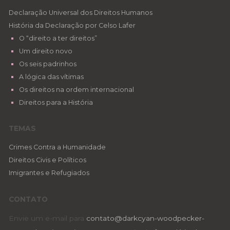
Declaração Universal dos Direitos Humanos
História da Declaração por Celso Lafer
O “direito a ter direitos”
Um direito novo
Os seis padrinhos
A lógica das vítimas
Os direitos na ordem internacional
Direitos para a História
TEMAS
Crimes Contra a Humanidade
Direitos Civis e Políticos
Imigrantes e Refugiados
CONTATO
Envie um e-mail para
contato@darkcyan-woodpecker-