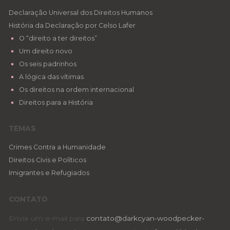
Declaração Universal dos Direitos Humanos
História da Declaração por Celso Lafer
O “direito a ter direitos”
Um direito novo
Os seis padrinhos
A lógica das vítimas
Os direitos na ordem internacional
Direitos para a História
TEMAS
Crimes Contra a Humanidade
Direitos Civis e Políticos
Imigrantes e Refugiados
CONTATO
Envie um e-mail para
contato@darkcyan-woodpecker-