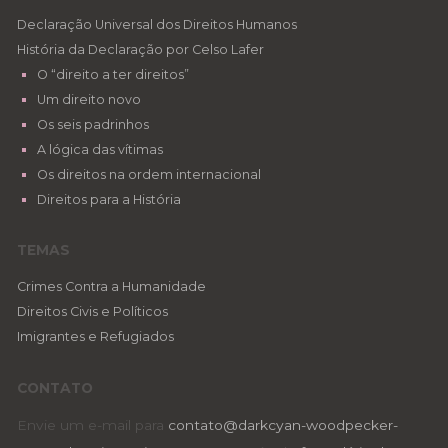
Declaração Universal dos Direitos Humanos
História da Declaração por Celso Lafer
O “direito a ter direitos”
Um direito novo
Os seis padrinhos
A lógica das vítimas
Os direitos na ordem internacional
Direitos para a História
TEMAS
Crimes Contra a Humanidade
Direitos Civis e Políticos
Imigrantes e Refugiados
CONTATO
Envie um e-mail para
contato@darkcyan-woodpecker-