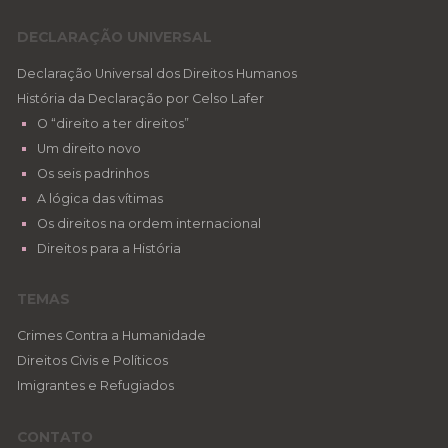
DECLARAÇÃO UNIVERSAL
Declaração Universal dos Direitos Humanos
História da Declaração por Celso Lafer
O “direito a ter direitos”
Um direito novo
Os seis padrinhos
A lógica das vítimas
Os direitos na ordem internacional
Direitos para a História
TEMAS
Crimes Contra a Humanidade
Direitos Civis e Políticos
Imigrantes e Refugiados
CONTATO