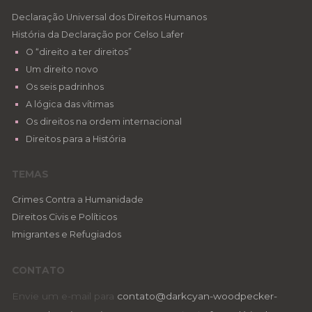
Declaração Universal dos Direitos Humanos
História da Declaração por Celso Lafer
O “direito a ter direitos”
Um direito novo
Os seis padrinhos
A lógica das vítimas
Os direitos na ordem internacional
Direitos para a História
TEMAS
Crimes Contra a Humanidade
Direitos Civis e Políticos
Imigrantes e Refugiados
CONTATO
Envie um e-mail para
contato@darkcyan-woodpecker-