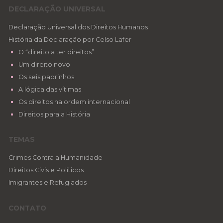
DECLARAÇÃO UNIVERSAL
Declaração Universal dos Direitos Humanos
História da Declaração por Celso Lafer
O “direito a ter direitos”
Um direito novo
Os seis padrinhos
A lógica das vítimas
Os direitos na ordem internacional
Direitos para a História
TEMAS
Crimes Contra a Humanidade
Direitos Civis e Políticos
Imigrantes e Refugiados
CONTATO