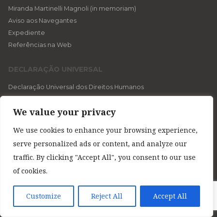
Miranda Martinelli Magnoli (in memoriam)
Aviso aos Navegantes
Expediente
Referências na Web
DECLARAÇÃO UNIVERSAL
Declaração Universal dos Direitos Humanos
História da Declaração por Celso Lafer
We value your privacy
O “direito a ter direitos”
Um direito novo
We use cookies to enhance your browsing experience,
Os seis padrinhos
serve personalized ads or content, and analyze our
A lógica das vítimas
traffic. By clicking "Accept All", you consent to our use
Os direitos na ordem internacional
of cookies.
Direitos para a História
Customize
Reject All
Accept All
TEMAS
Crimes Contra a Humanidade