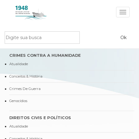
Toggle
navigat
CRIMES CONTRA A HUMANIDADE
Atualidade
Conceitos & História
Crimes De Guerra
Genocídios
DIREITOS CIVIS E POLÍTICOS
Atualidade
Conceitos & História