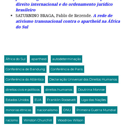
direito internacional e do ordenamento jurídico
brasileiro
SATURNINO BRAGA, Pablo de Rezende.
A rede de
ativismo transnacional contra o apartheid na África
do Sul
África do Sul
apartheid
autodeterminação
Conferência de Bandung
Conferência de Paris
Conferência do Atlântico
Declaração Universal dos Direitos Humanos
direitos civis e políticos
direitos humanos
Doutrina Monroe
Estados Unidos
EUA
Franklin Roosevelt
Liga das Nações
minorias étnicas
nacionalismo
ONU
Primeira Guerra Mundial
racismo
Winston Churchill
Woodrow Wilson