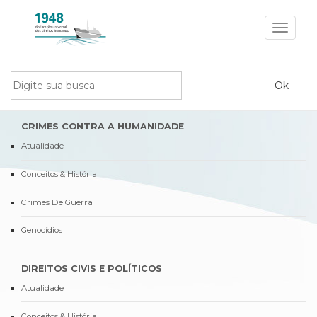
Toggle
navigat
CRIMES CONTRA A HUMANIDADE
Atualidade
Conceitos & História
Crimes De Guerra
Genocídios
DIREITOS CIVIS E POLÍTICOS
Atualidade
Conceitos & História