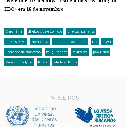
“Welcome to Chechnya” estreia no streaming da
HBO+ em 18 de novembro
Chechênia
direitos civis e políticos
direitos humanos
direitos LGBT
homofobia
identidade de gênero
Islã
LGBT
liberdade de expressão
muçulmanos
mulheres
populismo
Ramsan Kadyrov
Rússia
Vladimir Putin
PARCEIROS