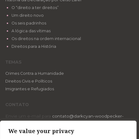
O “direito a ter direitos”
Um direito novo
Os seis padrinhos
A lógica das vítimas
Os direitos na ordem internacional
Direitos para a História
TEMAS
Crimes Contra a Humanidade
Direitos Civis e Políticos
Imigrantes e Refugiados
CONTATO
Envie um e-mail para
contato@darkcyan-woodpecker-
599914.hostingersite.com
ou através do
formulário de
We value your privacy
contato
.