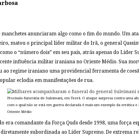
arbosa
 manchetes anunciaram algo como o fim do mundo. Um ataq
ro, matou o principal líder militar do Irã, o general Qassi
 como o “número dois” em seu país, atrás apenas do Líder S
scente influência militar iraniana no Oriente Médio. Sua mor
u ao regime iraniano uma providencial ferramenta de coes
opular eclodia em manifestações de rua.
Procissão funerária de Suleimani, em Teerã. O ataque surpresa contra uma al
com o qual não se está em guerra declarada é mais um exemplo da errática e 
Oriente Médio
do era comandante da Força Quds desde 1998, uma força esp
 diretamente subordinada ao Líder Supremo. De extrema rel