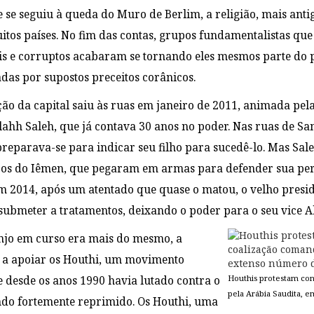
e se seguiu à queda do Muro de Berlim, a religião, mais anti
itos países. No fim das contas, grupos fundamentalistas 
iais e corruptos acabaram se tornando eles mesmos parte do
das por supostos preceitos corânicos.
ão da capital saiu às ruas em janeiro de 2011, animada pela
lahh Saleh, que já contava 30 anos no poder. Nas ruas de Sa
 preparava-se para indicar seu filho para sucedê-lo. Mas Sa
ibos do Iêmen, que pegaram em armas para defender sua pe
 2014, após um atentado que quase o matou, o velho presid
e submeter a tratamentos, deixando o poder para o seu vice
njo em curso era mais do mesmo, a
a apoiar os Houthi, um movimento
Houthis protestam con
e desde os anos 1990 havia lutado contra o
pela Arábia Saudita, e
ndo fortemente reprimido. Os Houthi, uma