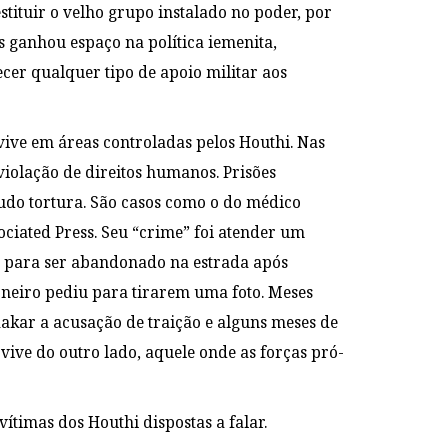
tituir o velho grupo instalado no poder, por
s ganhou espaço na política iemenita,
cer qualquer tipo de apoio militar aos
 vive em áreas controladas pelos Houthi. Nas
iolação de direitos humanos. Prisões
etudo tortura. São casos como o do médico
ociated Press. Seu “crime” foi atender um
iu para ser abandonado na estrada após
oneiro pediu para tirarem uma foto. Meses
Baakar a acusação de traição e alguns meses de
 vive do outro lado, aquele onde as forças pró-
timas dos Houthi dispostas a falar.