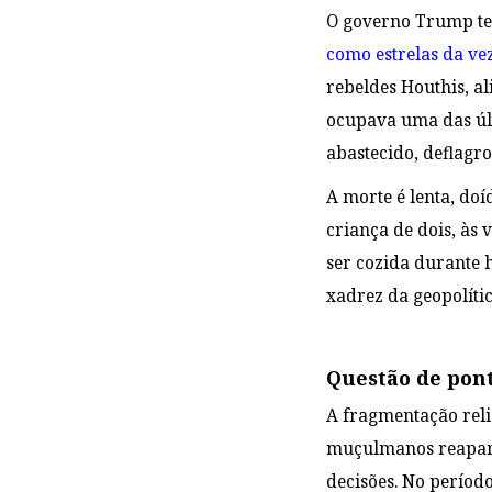
O governo Trump tem
como estrelas da ve
rebeldes Houthis, al
ocupava uma das úl
abastecido, deflagro
A morte é lenta, do
criança de dois, às
ser cozida durante 
xadrez da geopolíti
Questão de pont
A fragmentação relig
muçulmanos reapare
decisões. No período