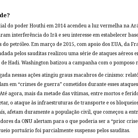
ode?
rial do poder Houthi em 2014 acendeu a luz vermelha na Arábi
am interferência do Irã e seu interesse em estabelecer bases
s do petróleo. Em março de 2015, com apoio dos EUA, da Fra
ada pelos sauditas realizou uma série de ataques aéreos e
o de Hadi. Washington batizou a campanha com o pomposo 
da nessas ações atingiu graus macabros de cinismo: relatór
alam em “crimes de guerra” cometidos durante esses ataques,
té agora, mais da metade das vítimas, entre mortos e feridos
tar, o ataque às infraestruturas de transporte e os bloquei
ís, afetam duramente a população civil, que começou a entr
dores da ONU alertam para o que poderia ser a “prior cris
ueio portuário foi parcialmente suspenso pelos sauditas.