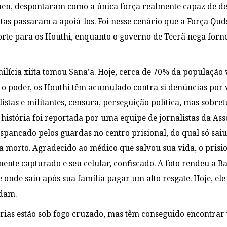
men, despontaram como a única força realmente capaz de des
itas passaram a apoiá-los. Foi nesse cenário que a Força Qud
rte para os Houthi, enquanto o governo de Teerã nega forne
milícia xiita tomou Sana’a. Hoje, cerca de 70% da população
o poder, os Houthi têm acumulado contra si denúncias por v
listas e militantes, censura, perseguição política, mas sobr
história foi reportada por uma equipe de jornalistas da Ass
spancado pelos guardas no centro prisional, do qual só sa
 morto. Agradecido ao médico que salvou sua vida, o prisi
mente capturado e seu celular, confiscado. A foto rendeu a 
e onde saiu após sua família pagar um alto resgate. Hoje, ele
dam.
ias estão sob fogo cruzado, mas têm conseguido encontrar ví