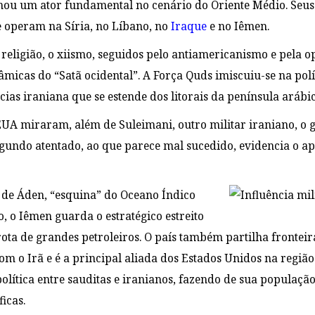
rnou um ator fundamental no cenário do Oriente Médio. Seu
e operam na Síria, no Líbano, no
Iraque
e no Iêmen.
religião, o xiismo, seguidos pelo antiamericanismo e pela opo
slâmicas do “Satã ocidental”. A Força Quds imiscuiu-se na pol
ias iraniana que se estende dos litorais da península arábi
UA miraram, além de Suleimani, outro militar iraniano, o g
gundo atentado, ao que parece mal sucedido, evidencia o a
 de Áden, “esquina” do Oceano Índico
 o Iêmen guarda o estratégico estreito
ota de grandes petroleiros. O país também partilha fronteir
m o Irã e é a principal aliada dos Estados Unidos na região.
política entre sauditas e iranianos, fazendo de sua populaç
icas.