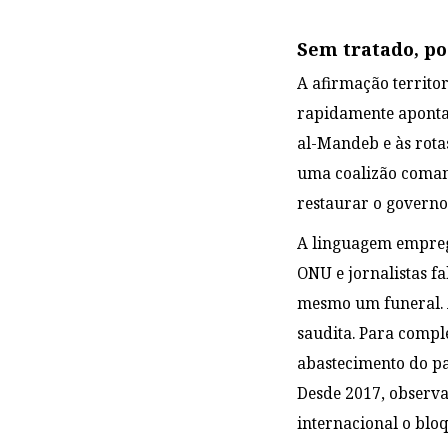
Sem tratado, p
A afirmação territo
rapidamente apontar
al-Mandeb e às rota
uma coalizão comand
restaurar o govern
A linguagem emprega
ONU e jornalistas f
mesmo um funeral. A
saudita. Para comple
abastecimento do pa
Desde 2017, observa
internacional o bloq