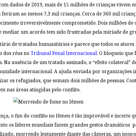
om dados de 2019, mais de 15 milhões de crianças vivem em
 feriram ao menos 7,3 mil crianças. Cerca de 360 mil crian
escimento irreversivelmente comprometido. Dois milhões de cr
e mediar um acordo tem sido frustradas pela miríade de gru
tário de tratados humanitários e parece que todos os atores
o dos réus no
Tribunal Penal Internacional
. O bloqueio que
a. Na ausência de um tratado assinado, o “efeito colateral” d
munidade internacional. A ajuda enviada por organizações i
izar os refugiados, que somam dois milhões de pessoas. Con
m nas áreas atingidas pelo conflito.
ança, o fim do conflito no Iêmen é tão improvável e incerto
anto os líderes mundiais fazem grandes gestos dramáticos pa
izado, morrendo lentamente diante das câmeras, um pouco 