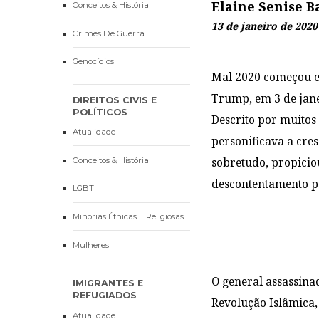
Elaine Senise B
Conceitos & História
13 de janeiro de 2020
Crimes De Guerra
Genocídios
Mal 2020 começou e
Trump, em 3 de janei
DIREITOS CIVIS E
POLÍTICOS
Descrito por muitos
Atualidade
personificava a cre
Conceitos & História
sobretudo, propicio
descontentamento p
LGBT
Minorias Étnicas E Religiosas
Mulheres
O general assassina
IMIGRANTES E
REFUGIADOS
Revolução Islâmica,
Atualidade