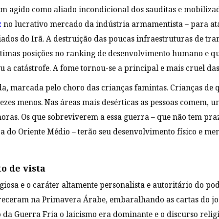
 agido como aliado incondicional dos sauditas e mobilizad
z
no lucrativo mercado da indústria armamentista – para ata
iados do Irã. A destruição das poucas infraestruturas de tr
timas posições no ranking de desenvolvimento humano e qu
u a catástrofe. A fome tornou-se a principal e mais cruel da
ída, marcada pelo choro das crianças famintas. Crianças de
 vezes menos. Nas áreas mais desérticas as pessoas comem, u
horas. Os que sobreviverem a essa guerra – que não tem pr
ca do Oriente Médio – terão seu desenvolvimento físico e m
o de vista
iosa e o caráter altamente personalista e autoritário do po
ceram na Primavera Árabe, embaralhando as cartas do jogo
 da Guerra Fria o laicismo era dominante e o discurso relig