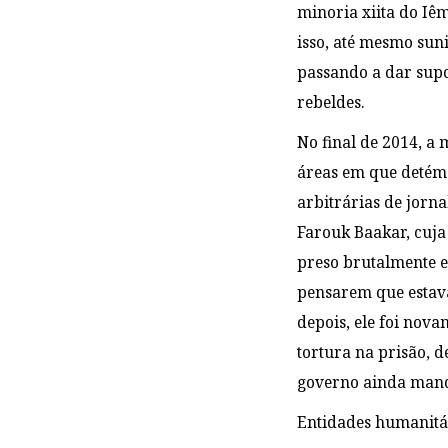
minoria xiita do Iê
isso, até mesmo sun
passando a dar supo
rebeldes.
No final de 2014, a 
áreas em que detém 
arbitrárias de jorna
Farouk Baakar, cuja 
preso brutalmente e
pensarem que estava
depois, ele foi nova
tortura na prisão, d
governo ainda man
Entidades humanitár