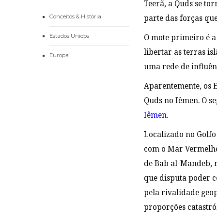
Teerã, a Quds se to
parte das forças qu
Conceitos & História
Estados Unidos
O mote primeiro é a 
libertar as terras i
Europa
uma rede de influênc
Aparentemente, os E
Quds no Iêmen. O se
Iêmen
.
Localizado no Golfo
com o Mar Vermelho,
de Bab al-Mandeb, r
que disputa poder co
pela rivalidade geo
proporções catastróf