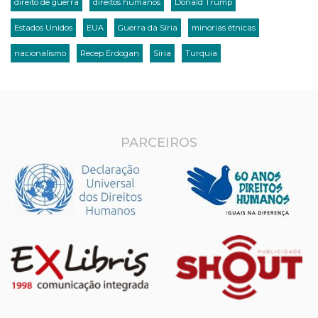
direito de guerra
direitos humanos
Donald Trump
Estados Unidos
EUA
Guerra da Síria
minorias étnicas
nacionalismo
Recep Erdogan
Síria
Turquia
PARCEIROS