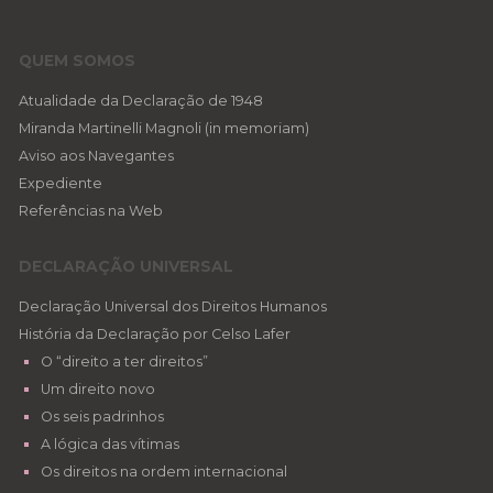
QUEM SOMOS
Atualidade da Declaração de 1948
Miranda Martinelli Magnoli (in memoriam)
Aviso aos Navegantes
Expediente
Referências na Web
DECLARAÇÃO UNIVERSAL
Declaração Universal dos Direitos Humanos
História da Declaração por Celso Lafer
O “direito a ter direitos”
Um direito novo
Os seis padrinhos
A lógica das vítimas
Os direitos na ordem internacional