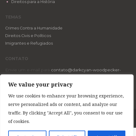
Direitos para a História
TEMAS
Crimes Contra a Humanidade
Direitos Civis e Políticos
Imigrantes e Refugiados
CONTATO
Envie um e-mail para
contato@darkcyan-woodpecker-
599914.hostingersite.com
ou através do
formulário de
We value your privacy
contato
.
We use cookies to enhance your browsing experience,
serve personalized ads or content, and analyze our
traffic. By clicking "Accept All", you consent to our use
1948 Declaração Universal dos Direitos Humanos © Todos os direitos
of cookies.
reservados 2018