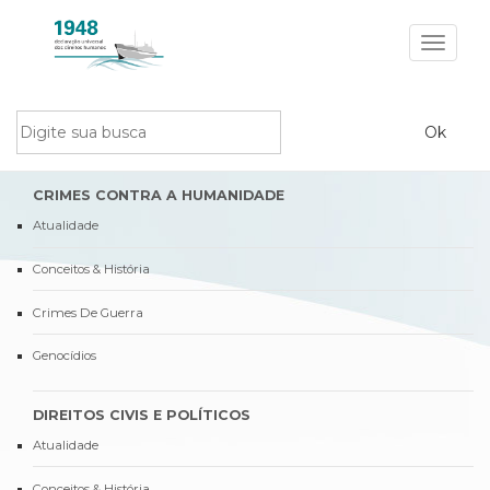
Toggle
navigat
CRIMES CONTRA A HUMANIDADE
Atualidade
Conceitos & História
Crimes De Guerra
Genocídios
DIREITOS CIVIS E POLÍTICOS
Atualidade
Conceitos & História